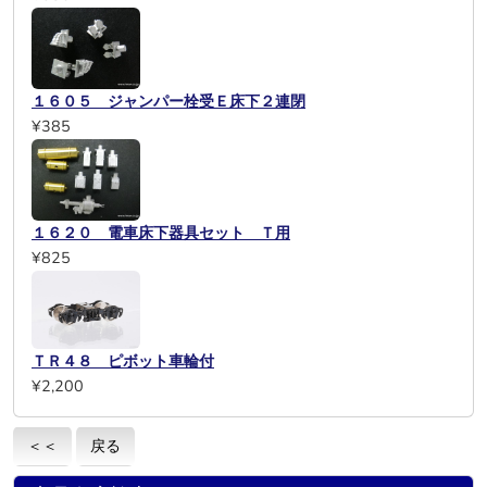
１６０５ ジャンパー栓受Ｅ床下２連閉
¥385
１６２０ 電車床下器具セット Ｔ用
¥825
ＴＲ４８ ピボット車輪付
¥2,200
＜＜
戻る