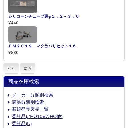
シリコーンチューブ黒φ１．２－３．０
¥440
ＦＭ２０１９ マクラバリセット１６
¥660
＜＜
戻る
商品在庫検索
メーカー分類別検索
商品分類別検索
新規発売製品一覧
委託品(J/HO1067/HO他)
委託品(N)