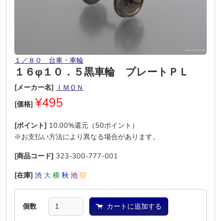
１／８０ 台車・車輪
１６φ１０．５黒車輪 プレートＰＬ
[メーカー名]
ＩＭＯＮ
¥495
[価格]
[ポイント]
10.00%還元（50ポイント）
※お支払い方法により異なる場合があります。
[商品コード]
323-300-777-001
[在庫]
渋
大
横
秋
池
宿
個数
カートに追加する