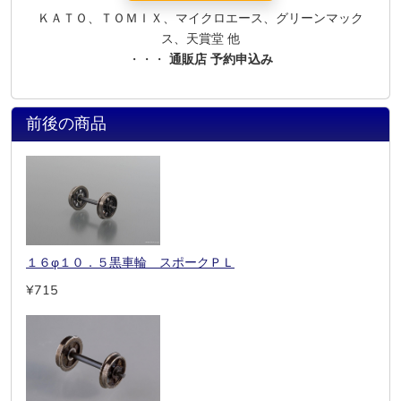
ＫＡＴＯ、ＴＯＭＩＸ、マイクロエース、グリーンマック
ス、天賞堂 他
・・・
通販店 予約申込み
前後の商品
１６φ１０．５黒車輪 スポークＰＬ
¥715