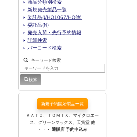
商品分類別検索
新規発売製品一覧
委託品(J/HO1067/HO他)
委託品(N)
発売入荷・先行予約情報
詳細検索
バーコード検索
キーワード検索
検索
新規予約開始製品一覧
ＫＡＴＯ、ＴＯＭＩＸ、マイクロエー
ス、グリーンマックス、天賞堂 他
・・・
通販店 予約申込み