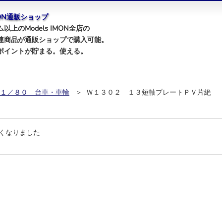
IMON通販ショップ
以上のModels IMON全店の
連商品が通販ショップで購入可能。
ポイントが貯まる。使える。
１／８０ 台車・車輪
＞ Ｗ１３０２ １３短軸プレートＰＶ片絶
くなりました