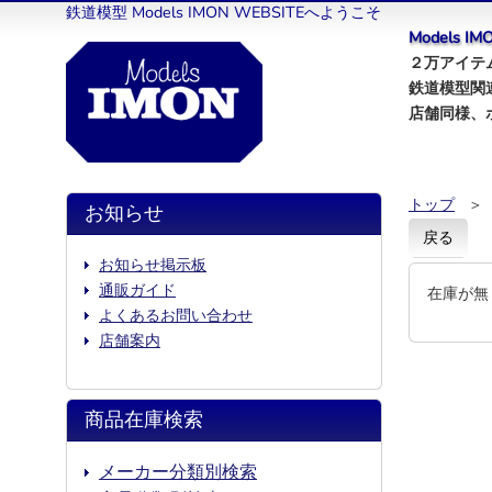
鉄道模型 Models IMON WEBSITEへようこそ
Models 
２万アイテム
鉄道模型関
店舗同様、
トップ
＞
お知らせ
戻る
お知らせ掲示板
通販ガイド
在庫が無
よくあるお問い合わせ
店舗案内
商品在庫検索
メーカー分類別検索