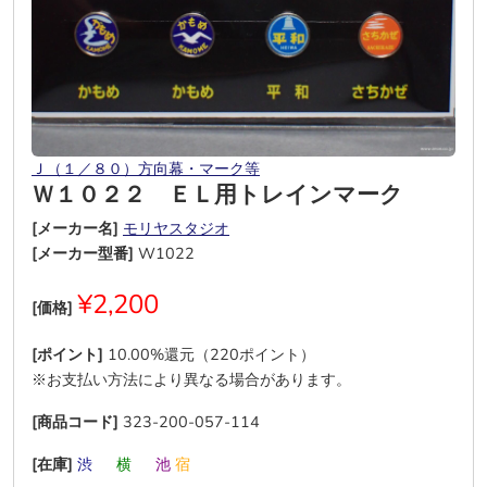
Ｊ（１／８０）方向幕・マーク等
Ｗ１０２２ ＥＬ用トレインマーク
[メーカー名]
モリヤスタジオ
[メーカー型番]
W1022
¥2,200
[価格]
[ポイント]
10.00%還元（220ポイント）
※お支払い方法により異なる場合があります。
[商品コード]
323-200-057-114
[在庫]
渋
―
横
―
池
宿