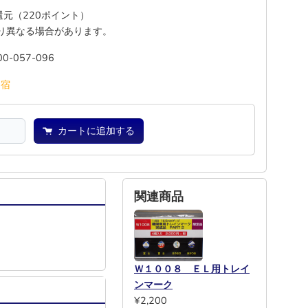
%還元（220ポイント）
り異なる場合があります。
00-057-096
池
宿
カートに追加する
関連商品
Ｗ１００８ ＥＬ用トレイ
ンマーク
¥2,200