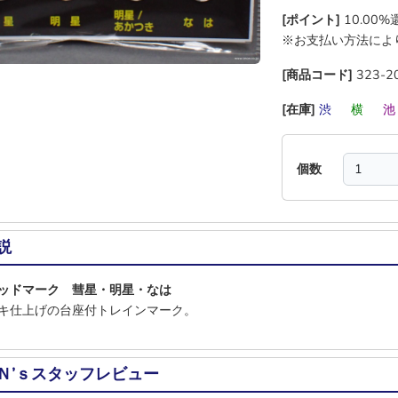
[ポイント]
10.00
※お支払い方法によ
[商品コード]
323-2
[在庫]
渋
―
横
―
個数
説
ッドマーク 彗星・明星・なは
キ仕上げの台座付トレインマーク。
Ｎ’ｓスタッフレビュー