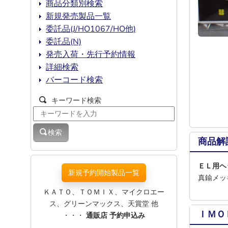
商品分類別検索
新規発売製品一覧
委託品(J/HO1067/HO他)
委託品(N)
発売入荷・先行予約情報
詳細検索
バーコード検索
キーワード検索
検索
商品解
ＥＬ用ヘ
新規予約開始製品一覧
真鍮メッ
ＫＡＴＯ、ＴＯＭＩＸ、マイクロエー
ス、グリーンマックス、天賞堂 他
ＩＭＯ
・・・
通販店 予約申込み