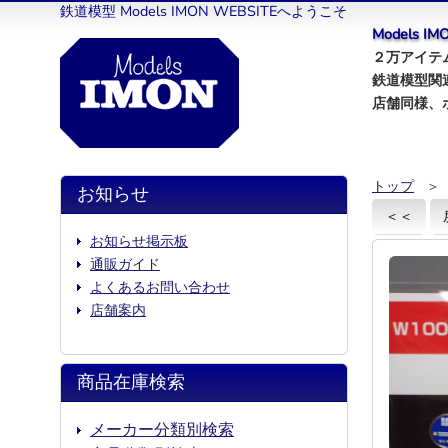
鉄道模型 Models IMON WEBSITEへようこそ
Models 
２万アイテム
鉄道模型関
店舗同様、
トップ
＞
お知らせ
＜＜
お知らせ掲示板
通販ガイド
よくあるお問い合わせ
店舗案内
商品在庫検索
メーカー分類別検索