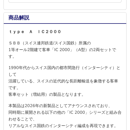
商品解説
ｔｙｐｅ Ａ ＩＣ２０００
ＳＢＢ（スイス連邦鉄道/スイス国鉄）所属の
1等オール2階建て客車「IC 2000」（A型）の2両セットで
す。
1990年代からスイス国内の都市間急行（インターシティ）と
して
活躍している、スイスの近代的な長距離輸送を象徴する客車
です。
客車セット（増結用）の製品となります。
本製品は
2026年の新製品
としてアナウンスされており、
同時期に展開される以下の他の「IC 2000」シリーズと組み合
わせることで、
リアルなスイス国鉄のインターシティ編成を再現できます。