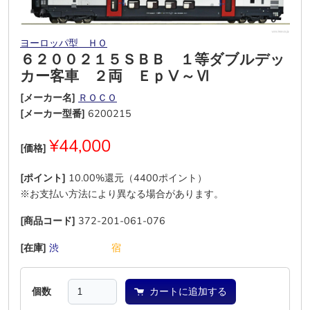
ヨーロッパ型 ＨＯ
６２００２１５ＳＢＢ １等ダブルデッ
カー客車 ２両 ＥｐⅤ～Ⅵ
[メーカー名]
ＲＯＣＯ
[メーカー型番]
6200215
¥44,000
[価格]
[ポイント]
10.00%還元（4400ポイント）
※お支払い方法により異なる場合があります。
[商品コード]
372-201-061-076
[在庫]
渋
―
―
―
―
宿
個数
カートに追加する