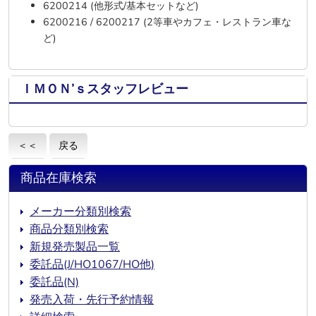
6200214
(他形式/基本セットなど)
6200216
/
6200217
(2等車やカフェ・レストラン車な
ど)
ＩＭＯＮ’ｓスタッフレビュー
＜＜
戻る
商品在庫検索
メーカー分類別検索
商品分類別検索
新規発売製品一覧
委託品(J/HO1067/HO他)
委託品(N)
発売入荷・先行予約情報