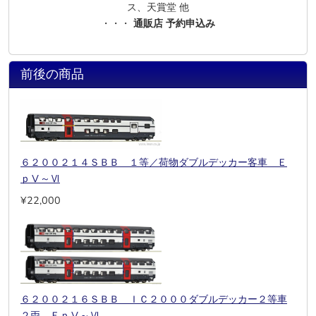
ス、天賞堂 他
・・・
通販店 予約申込み
前後の商品
６２００２１４ＳＢＢ １等／荷物ダブルデッカー客車 Ｅ
ｐⅤ～Ⅵ
¥22,000
６２００２１６ＳＢＢ ＩＣ２０００ダブルデッカー２等車
２両 ＥｐⅤ～Ⅵ