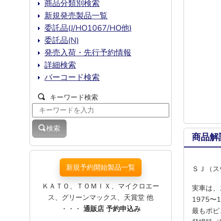
商品分類別検索
新規発売製品一覧
委託品(J/HO1067/HO他)
委託品(N)
発売入荷・先行予約情報
詳細検索
バーコード検索
キーワード検索
検索
商品解
新規予約開始製品一覧
ＳＪ（ス
ＫＡＴＯ、ＴＯＭＩＸ、マイクロエー
実車は、
ス、グリーンマックス、天賞堂 他
1975〜
・・・
通販店 予約申込み
最もポピ