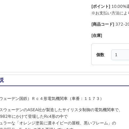
[ポイント]
10.00
※お支払い方法によ
[商品コード]
372-2
[在庫]
―
―
―
―
個数
説
ウェーデン国鉄）Ｒｃ４形電気機関車（車番：１１７３）
スウェーデンのASEA社が製造したサイリスタ制御の電気機関車で、
1982年にかけて登場したRc4形の中で
ュラーな「オレンジ塗装に濃ネイビーの屋根、黒いフレーム」の