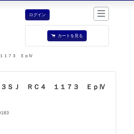
ログイン
カートを見る
１１７３ ＥｐⅣ
８３ＳＪ ＲＣ４ １１７３ ＥｐⅣ
0183