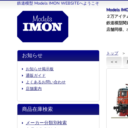
鉄道模型 Models IMON WEBSITEへようこそ
Models 
２万アイテム
鉄道模型関
店舗同様、
トップ
＞
お知らせ
＜＜
お知らせ掲示板
通販ガイド
よくあるお問い合わせ
店舗案内
商品在庫検索
メーカー分類別検索