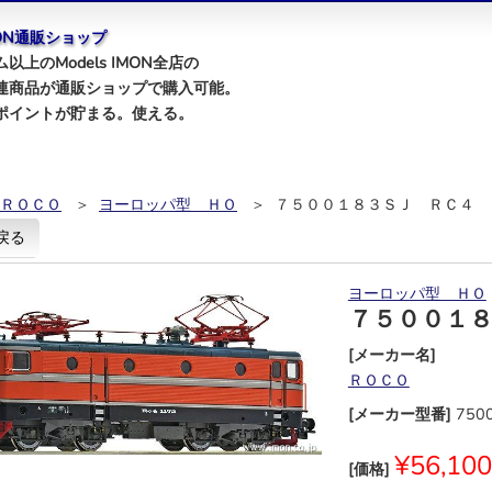
IMON通販ショップ
以上のModels IMON全店の
連商品が通販ショップで購入可能。
ポイントが貯まる。使える。
ＲＯＣＯ
＞
ヨーロッパ型 ＨＯ
＞ ７５００１８３ＳＪ ＲＣ４ 
戻る
ヨーロッパ型 ＨＯ
７５００１
[メーカー名]
ＲＯＣＯ
[メーカー型番]
750
¥56,100
[価格]