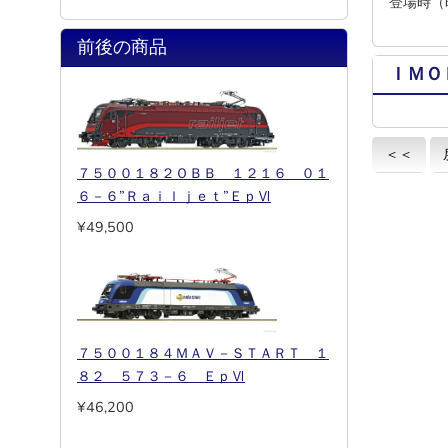
登場時（
前後の商品
ＩＭＯ
＜＜
７５００１８２ＯＢＢ １２１６ ０１
６－６”Ｒａｉｌｊｅｔ”ＥｐⅥ
¥49,500
７５００１８４ＭＡＶ－ＳＴＡＲＴ １
８２ ５７３－６ ＥｐⅥ
¥46,200