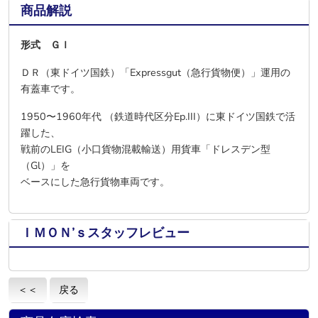
商品解説
形式 Ｇｌ
ＤＲ（東ドイツ国鉄）「Expressgut（急行貨物便）」運用の
有蓋車です。
1950〜1960年代 （
鉄道時代区分Ep.
III）
に東ドイツ国鉄で活
躍した、
戦前のLEIG（小口貨物混載輸送）用貨車「ドレスデン型
（Gl）」を
ベースにした急行貨物車両です。
ＩＭＯＮ’ｓスタッフレビュー
＜＜
戻る