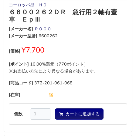
ヨーロッパ型 ＨＯ
６６００２６２ＤＲ 急行用２軸有蓋
車 ＥｐⅢ
[メーカー名]
ＲＯＣＯ
[メーカー型番]
6600262
¥7,700
[価格]
[ポイント]
10.00%還元（770ポイント）
※お支払い方法により異なる場合があります。
[商品コード]
372-201-061-068
[在庫]
―
―
―
―
―
宿
個数
カートに追加する