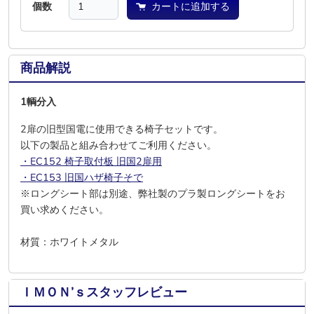
個数
カートに追加する
商品解説
1輌分入
2扉の旧型国電に使用できる椅子セットです。
以下の製品と組み合わせてご利用ください。
・EC152 椅子取付板 旧国2扉用
・EC153 旧国ハザ椅子そで
※ロングシート部は別途、弊社製のプラ製ロングシートをお
買い求めください。
材質：ホワイトメタル
ＩＭＯＮ’ｓスタッフレビュー