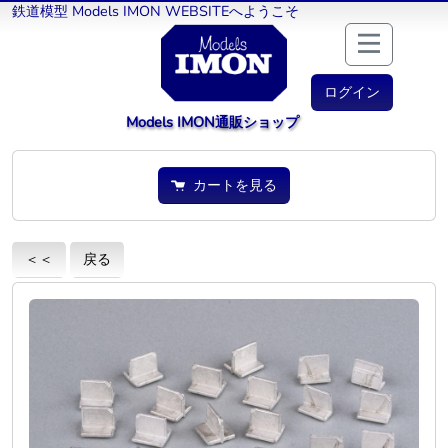
鉄道模型 Models IMON WEBSITEへようこそ
ログイン
Models IMON通販ショップ
カートを見る
＜＜
戻る