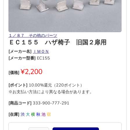
１／８７ その他のパーツ
ＥＣ１５５ ハザ椅子 旧国２扉用
[メーカー名]
ＩＭＯＮ
[メーカー型番]
EC155
¥2,200
[価格]
[ポイント]
10.00%還元（220ポイント）
※お支払い方法により異なる場合があります。
[商品コード]
333-900-777-291
[在庫]
渋
大
横
秋
池
宿