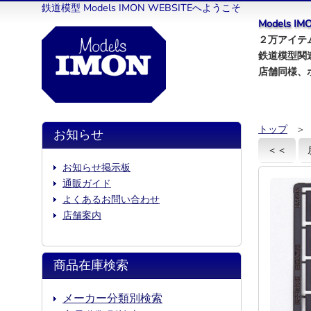
鉄道模型 Models IMON WEBSITEへようこそ
Models 
２万アイテム
鉄道模型関
店舗同様、
トップ
＞
お知らせ
＜＜
お知らせ掲示板
通販ガイド
よくあるお問い合わせ
店舗案内
商品在庫検索
メーカー分類別検索