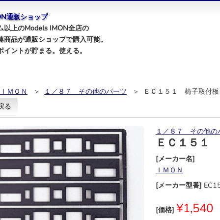
IMON通販ショップ
以上のModels IMON全店の
連商品が通販ショップで購入可能。
ポイントが貯まる。使える。
ＩＭＯＮ
＞
１／８７ その他のパーツ
＞ ＥＣ１５１ 椅子取付板
戻る
１／８７ その他の
ＥＣ１５１
[メーカー名]
ＩＭＯＮ
[メーカー型番]
EC1
¥1,540
[価格]