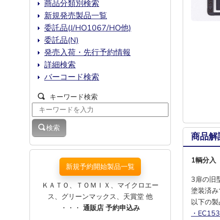
商品分類別検索
新規発売製品一覧
委託品(J/HO1067/HO他)
委託品(N)
発売入荷・先行予約情報
詳細検索
バーコード検索
キーワード検索
検索
商品解
1輌分入
新規予約開始製品一覧
3扉の旧
ＫＡＴＯ、ＴＯＭＩＸ、マイクロエー
塗装済み
ス、グリーンマックス、天賞堂 他
以下の製
・・・
通販店 予約申込み
・EC15