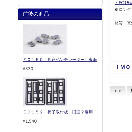
・EC15
※ロング
前後の商品
材質：真
ＥＣ１５０ 押込ベンチレーター 東海
ＩＭＯ
¥330
＜＜
ＥＣ１５２ 椅子取付板 旧国２扉用
¥1,540