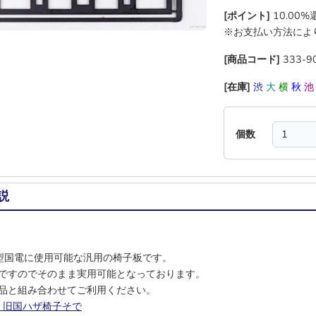
[ポイント]
10.00
※お支払い方法によ
[商品コード]
333-9
[在庫]
渋
大
横
秋
個数
説
型国電に使用可能な汎用の椅子板です。
ですのでそのまま実用可能となっております。
品と組み合わせてご利用ください。
3 旧国ハザ椅子そで