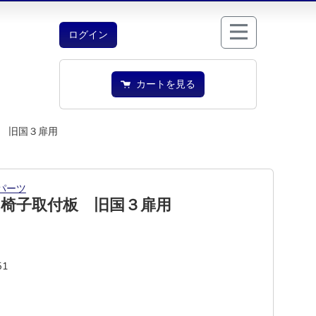
ログイン
カートを見る
 旧国３扉用
パーツ
 椅子取付板 旧国３扉用
51