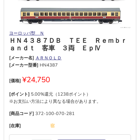
ヨーロッパ型 Ｎ
ＨＮ４３８７ＤＢ ＴＥＥ Ｒｅｍｂｒ
ａｎｄｔ 客車 ３両 ＥｐⅣ
[メーカー名]
ＡＲＮＯＬＤ
[メーカー型番]
HN4387
¥24,750
[価格]
[ポイント]
5.00%還元（1238ポイント）
※お支払い方法により異なる場合があります。
[商品コード]
372-100-070-281
[在庫]
―
―
―
―
―
宿