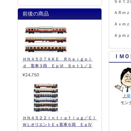
Ｓｅｔ２
ＡＲｍｚ
前後の商品
Ａｖｍ
Ａｐｍ
ＩＭＯ
ＨＮ４５０７ＡＫＥ Ｒｈｅｉｇｏｌ
ｄ 客車３両 ＥｐⅥ Ｓｅｔ１／２
¥24,750
上草
モン
ＨＮ４５２２Ｉｎｔｒａｆｌｕｇ／ＣＩ
ＷＬオリエントＥｘ客車６両 ＥｐⅣ