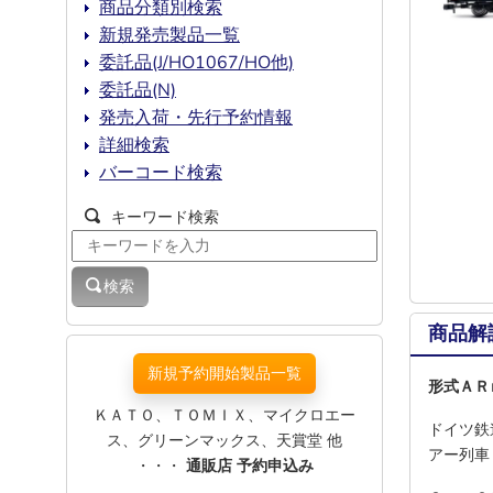
商品分類別検索
新規発売製品一覧
委託品(J/HO1067/HO他)
委託品(N)
発売入荷・先行予約情報
詳細検索
バーコード検索
キーワード検索
検索
商品解
新規予約開始製品一覧
形式ＡＲ
ＫＡＴＯ、ＴＯＭＩＸ、マイクロエー
ドイツ鉄
ス、グリーンマックス、天賞堂 他
アー列車
・・・
通販店 予約申込み