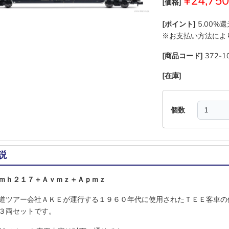
¥24,750
[価格]
[ポイント]
5.00%
※お支払い方法によ
[商品コード]
372-1
[在庫]
―
―
―
―
個数
説
ｍｈ２１７＋Ａｖｍｚ＋Ａｐｍｚ
道ツアー会社ＡＫＥが運行する１９６０年代に使用されたＴＥＥ客車の
３両セットです。