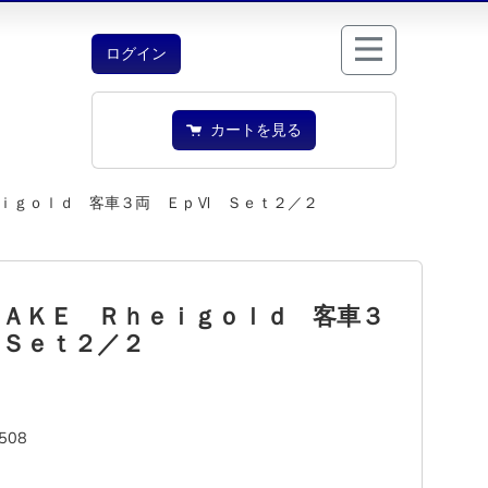
ログイン
カートを見る
ｉｇｏｌｄ 客車３両 ＥｐⅥ Ｓｅｔ２／２
８ＡＫＥ Ｒｈｅｉｇｏｌｄ 客車３
 Ｓｅｔ２／２
508