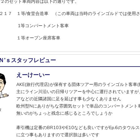
/２のセット車両内容は以下の通りです。
２１７ １等/食堂合造車 （この車両は当時のラインゴルドでは使用
ｚ 1等コンパートメント客車
ｚ １等オープン座席客車
Ｎ’ｓスタッフレビュー
えーけーいー
AKE(旅行代理店)が保有する団体ツアー用のラインゴルト客車(
主にライン川沿いの日帰りツアーを中心に運行されていますが
アなどの近隣諸国に足を延ばす事も少なくありません
欧州型Nにありがちな雰囲気セットで単品のコンパートメント
タ
無いのがちょっと残念に感じるところでしょうか
牽引機は定番のBR103やE10なども良いですがEp.6のタウ
に立つ事もありますので選択肢は多いです