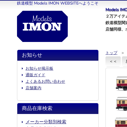
鉄道模型 Models IMON WEBSITEへようこそ
Models 
２万アイテム
鉄道模型関
店舗同様、
トップ
＞
お知らせ
＜＜
お知らせ掲示板
通販ガイド
よくあるお問い合わせ
店舗案内
商品在庫検索
メーカー分類別検索