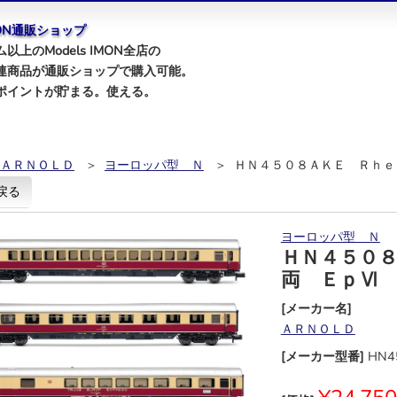
IMON通販ショップ
以上のModels IMON全店の
連商品が通販ショップで購入可能。
ポイントが貯まる。使える。
ＡＲＮＯＬＤ
＞
ヨーロッパ型 Ｎ
＞ ＨＮ４５０８ＡＫＥ Ｒｈｅ
戻る
ヨーロッパ型 Ｎ
ＨＮ４５０
両 ＥｐⅥ
[メーカー名]
ＡＲＮＯＬＤ
[メーカー型番]
HN4