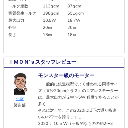
トルク定数
113g·cm
87g·cm
実質発生トルク
398g·cm
551g·cm
最大出力
10.5W
18.7W
外径
20㎜
20㎜
長さ
18㎜
18㎜
ＩＭＯＮ’ｓスタッフレビュー
モンスター級のモーター
・一般的に鉄道模型でよく使われる同等サイ
ズ（直径20mmクラス）のコアレスモーター
は、最大出力が 2W〜5W 程度であることが
小室
多く
製造部
それに対して、この2020は以下の通り桁違
いのパワーを誇ります 。
2020： 10.5 W（一般的なものの約2〜3