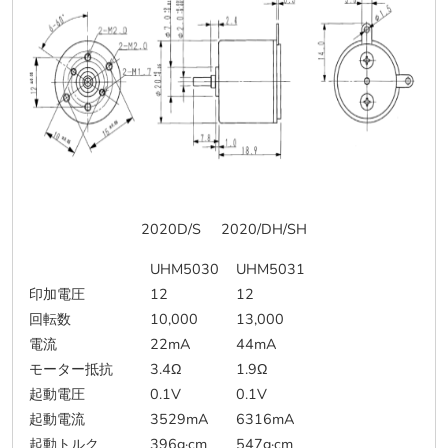
2020D/S 2020/DH/SH
UHM5030
UHM5031
印加電圧
12
12
回転数
10,000
13,000
電流
22mA
44mA
モーター抵抗
3.4Ω
1.9Ω
起動電圧
0.1V
0.1V
起動電流
3529mA
6316mA
起動トルク
396g·cm
547g·cm