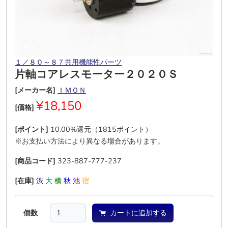
１／８０～８７共用機能性パーツ
片軸コアレスモーター２０２０Ｓ
[メーカー名]
ＩＭＯＮ
¥18,150
[価格]
[ポイント]
10.00%還元（1815ポイント）
※お支払い方法により異なる場合があります。
[商品コード]
323-887-777-237
[在庫]
渋
大
横
秋
池
宿
個数
カートに追加する