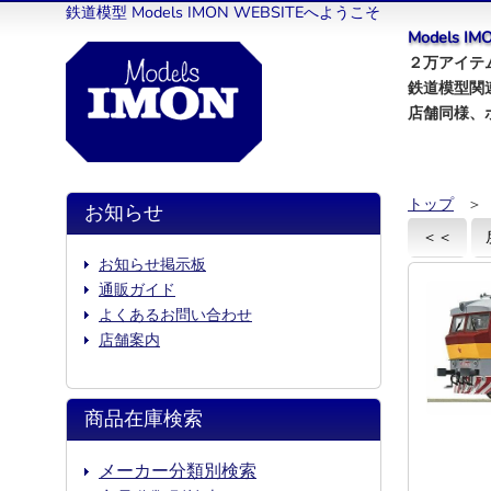
鉄道模型 Models IMON WEBSITEへようこそ
Models 
２万アイテム
鉄道模型関
店舗同様、
トップ
＞
お知らせ
＜＜
お知らせ掲示板
通販ガイド
よくあるお問い合わせ
店舗案内
商品在庫検索
メーカー分類別検索