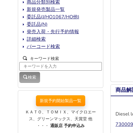
商品分類別検索
新規発売製品一覧
委託品(J/HO1067/HO他)
委託品(N)
発売入荷・先行予約情報
詳細検索
バーコード検索
キーワード検索
検索
商品解
新規予約開始製品一覧
ＫＡＴＯ、ＴＯＭＩＸ、マイクロエー
Diesel 
ス、グリーンマックス、天賞堂 他
7300090
・・・
通販店 予約申込み