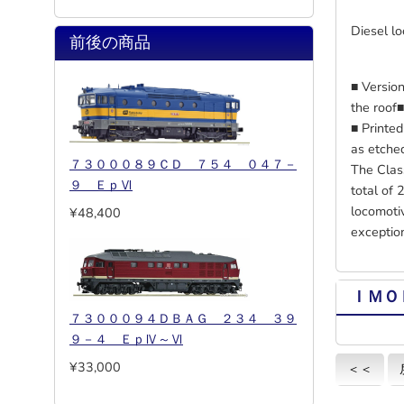
Diesel l
前後の商品
■ Version
the roof■
■ Printe
as etche
７３０００８９ＣＤ ７５４ ０４７－
The Clas
９ ＥｐⅥ
total of 
locomotiv
¥48,400
exception
ＩＭＯ
７３０００９４ＤＢＡＧ ２３４ ３９
９－４ ＥｐⅣ～Ⅵ
¥33,000
＜＜