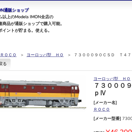
IMON通販ショップ
以上のModels IMON全店の
連商品が通販ショップで購入可能。
ポイントが貯まる。使える。
ＲＯＣＯ
＞
ヨーロッパ型 ＨＯ
＞ ７３０００９０ＣＳＤ Ｔ４７
戻る
ヨーロッパ型 ＨＯ
７３０００
ｐⅣ
[メーカー名]
ＲＯＣＯ
[メーカー型番]
730