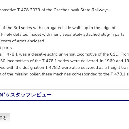
ocomotive T 478 2079 of the Czechoslovak State Railways.
 of the 3rd series with corrugated side walls up to the edge of
 Finely detailed model with many separately attached plug-in parts
d coats of arms enclosed
d parts
s T 478.1 was a diesel-electric universal locomotive of the CSD. Fr
230 locomotives of the T 478.1 series were delivered. In 1969 and 19
es with the designation T 478.2 were also delivered as a freight train
 of the missing boiler, these machines corresponded to the T 478.1 s
Ｎ’ｓスタッフレビュー
戻る