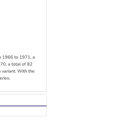
om 1966 to 1971, a
70, a total of 82
 variant. With the
eries.