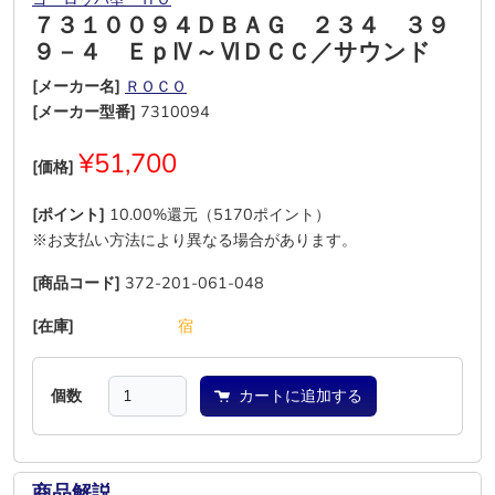
７３１００９４ＤＢＡＧ ２３４ ３９
９－４ ＥｐⅣ～ⅥＤＣＣ／サウンド
[メーカー名]
ＲＯＣＯ
[メーカー型番]
7310094
¥51,700
[価格]
[ポイント]
10.00%還元（5170ポイント）
※お支払い方法により異なる場合があります。
[商品コード]
372-201-061-048
[在庫]
―
―
―
―
―
宿
個数
カートに追加する
商品解説