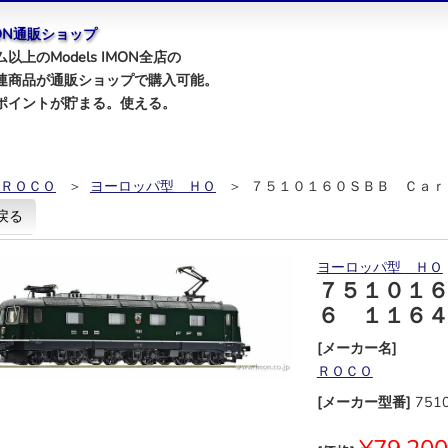
IMON通販ショップ
以上のModels IMON全店の
連商品が通販ショップで購入可能。
ポイントが貯まる。使える。
ＲＯＣＯ
＞
ヨーロッパ型 ＨＯ
＞ ７５１０１６０ＳＢＢ Ｃａｒ
戻る
ヨーロッパ型 ＨＯ
７５１０１
６ １１６
[メーカー名]
ＲＯＣＯ
[メーカー型番]
751