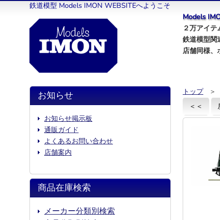
鉄道模型 Models IMON WEBSITEへようこそ
Models 
２万アイテム
鉄道模型関
店舗同様、
トップ
＞
お知らせ
＜＜
お知らせ掲示板
通販ガイド
よくあるお問い合わせ
店舗案内
商品在庫検索
メーカー分類別検索