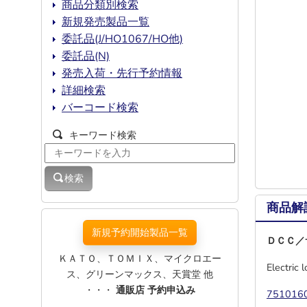
商品分類別検索
新規発売製品一覧
委託品(J/HO1067/HO他)
委託品(N)
発売入荷・先行予約情報
詳細検索
バーコード検索
キーワード検索
検索
商品解
新規予約開始製品一覧
ＤＣＣ／
ＫＡＴＯ、ＴＯＭＩＸ、マイクロエー
Electric
ス、グリーンマックス、天賞堂 他
・・・
通販店 予約申込み
7510160 