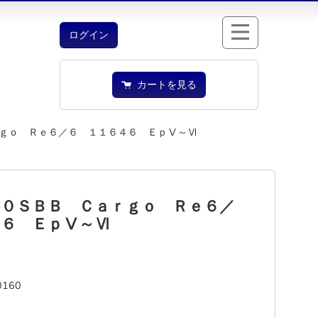
ログイン
カートを見る
ｇｏ Ｒｅ６／６ １１６４６ ＥｐⅤ～Ⅵ
６０ＳＢＢ Ｃａｒｇｏ Ｒｅ６／
４６ ＥｐⅤ～Ⅵ
0160