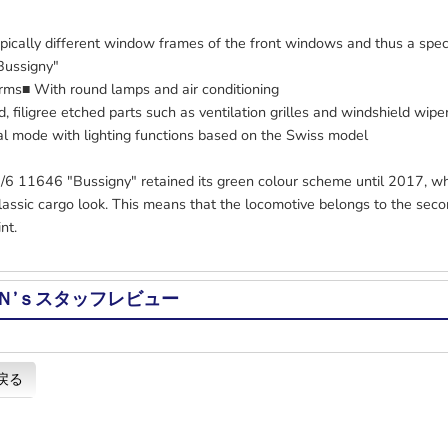
pically different window frames of the front windows and thus a spec
Bussigny"
arms■ With round lamps and air conditioning
d, filigree etched parts such as ventilation grilles and windshield wipe
tal mode with lighting functions based on the Swiss model
/6 11646 "Bussigny" retained its green colour scheme until 2017, wh
lassic cargo look. This means that the locomotive belongs to the seco
nt.
Ｎ’ｓスタッフレビュー
戻る