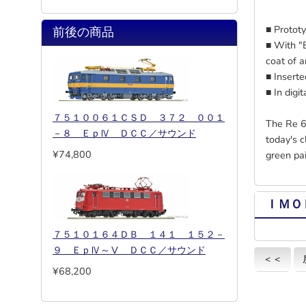
■ Prototy
前後の商品
■ With "
coat of 
■ Inserte
■ In digi
７５１００６１ＣＳＤ ３７２ ００１
The Re 6
－８ ＥｐⅣ ＤＣＣ／サウンド
today's c
¥74,800
green pai
ＩＭＯ
７５１０１６４ＤＢ １４１ １５２－
９ ＥｐⅣ～Ⅴ ＤＣＣ／サウンド
＜＜
¥68,200