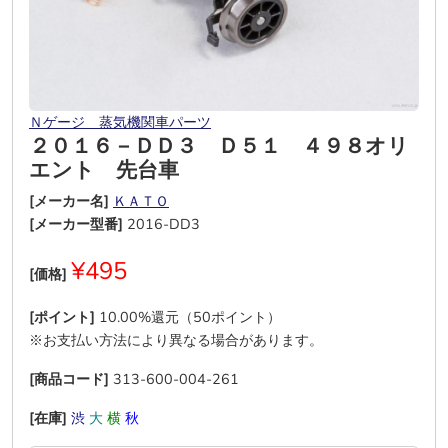
Ｎゲージ 蒸気機関車パーツ
２０１６－ＤＤ３ Ｄ５１ ４９８オリ
エント 先台車
[メーカー名]
ＫＡＴＯ
[メーカー型番]
2016-DD3
¥495
[価格]
[ポイント]
10.00%還元（50ポイント）
※お支払い方法により異なる場合があります。
[商品コード]
313-600-004-261
[在庫]
渋
大
横
秋
―
―