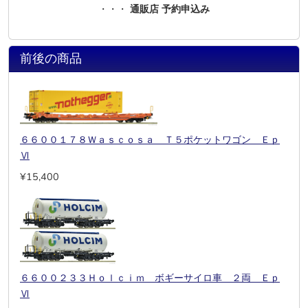
・・・
通販店 予約申込み
前後の商品
６６００１７８Ｗａｓｃｏｓａ Ｔ５ポケットワゴン Ｅｐ
Ⅵ
¥15,400
６６００２３３Ｈｏｌｃｉｍ ボギーサイロ車 ２両 Ｅｐ
Ⅵ