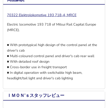
70322 Elektrolokomotive 193 718-4, MRCE
Electric locomotive 193 718 of Mitsui Rail Capital Europe
(MRCE).
■ With prototypical high design of the control panel at the
driver's cab
■ Multi-coloured control panel and driver's cab rear wall
■ With detailed roof design
■ Cross-border use in freight transport
■ In digital operation with switchable high beam,
headlight/tail light and driver's cab lighting
ＩＭＯＮ’ｓスタッフレビュー