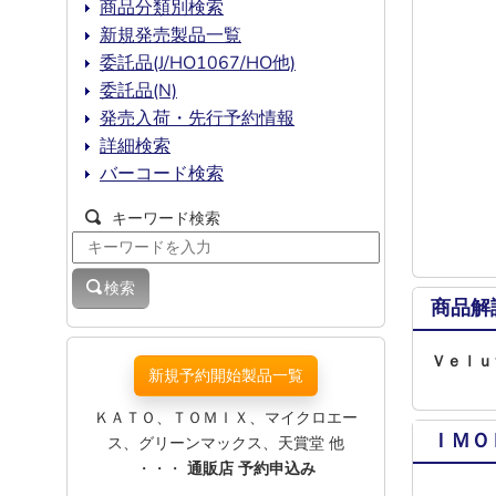
商品分類別検索
新規発売製品一覧
委託品(J/HO1067/HO他)
委託品(N)
発売入荷・先行予約情報
詳細検索
バーコード検索
キーワード検索
検索
商品解
Ｖｅｌｕ
新規予約開始製品一覧
ＫＡＴＯ、ＴＯＭＩＸ、マイクロエー
ＩＭＯ
ス、グリーンマックス、天賞堂 他
・・・
通販店 予約申込み