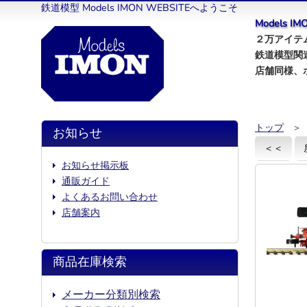
鉄道模型 Models IMON WEBSITEへようこそ
Models 
２万アイテム
鉄道模型関
店舗同様、
トップ
＞
お知らせ
＜＜
お知らせ掲示板
通販ガイド
よくあるお問い合わせ
店舗案内
商品在庫検索
メーカー分類別検索