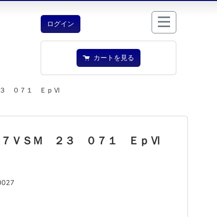
ログイン
カートを見る
３ ０７１ ＥｐⅥ
２７ＶＳＭ ２３ ０７１ ＥｐⅥ
0027