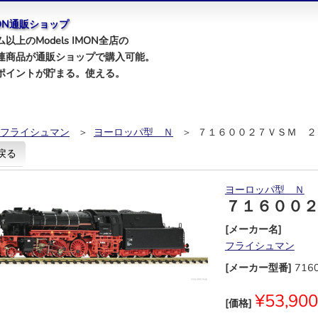
IMON通販ショップ
以上のModels IMON全店の
連商品が通販ショップで購入可能。
ポイントが貯まる。使える。
フライシュマン
＞
ヨーロッパ型 Ｎ
＞ ７１６００２７ＶＳＭ ２
戻る
ヨーロッパ型 Ｎ
７１６００
[メーカー名]
フライシュマン
[メーカー型番]
716
¥53,900
[価格]