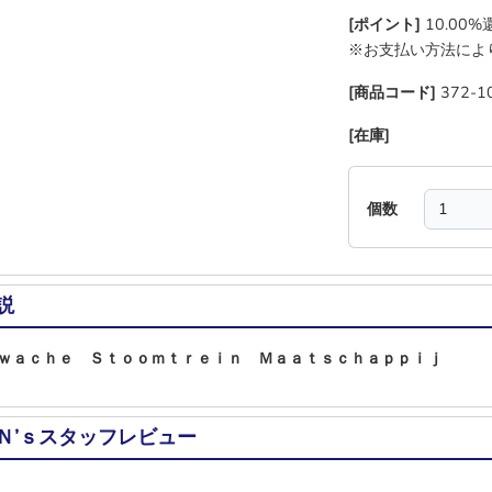
[ポイント]
10.00
※お支払い方法によ
[商品コード]
372-1
[在庫]
―
―
―
―
個数
説
ｗａｃｈｅ Ｓｔｏｏｍｔｒｅｉｎ Ｍａａｔｓｃｈａｐｐｉｊ
Ｎ’ｓスタッフレビュー