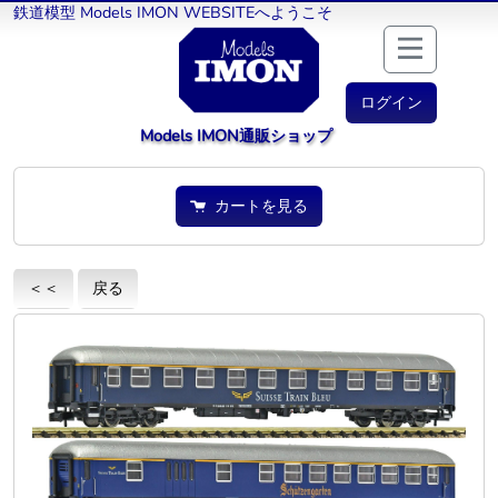
鉄道模型 Models IMON WEBSITEへようこそ
ログイン
Models IMON通販ショップ
カートを見る
＜＜
戻る