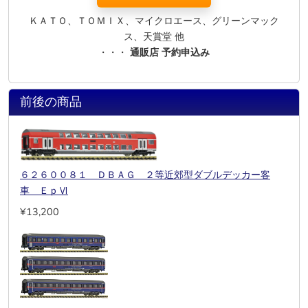
ＫＡＴＯ、ＴＯＭＩＸ、マイクロエース、グリーンマック
ス、天賞堂 他
・・・
通販店 予約申込み
前後の商品
６２６００８１ ＤＢＡＧ ２等近郊型ダブルデッカー客
車 ＥｐⅥ
¥13,200