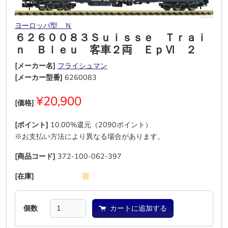
ヨーロッパ型 Ｎ
６２６００８３Ｓｕｉｓｓｅ Ｔｒａｉ
ｎ Ｂｌｅｕ 客車２両 ＥｐⅥ ２
[メーカー名]
フライシュマン
[メーカー型番]
6260083
¥20,900
[価格]
[ポイント]
10.00%還元（2090ポイント）
※お支払い方法により異なる場合があります。
[商品コード]
372-100-062-397
[在庫]
―
―
―
―
―
宿
個数
カートに追加する