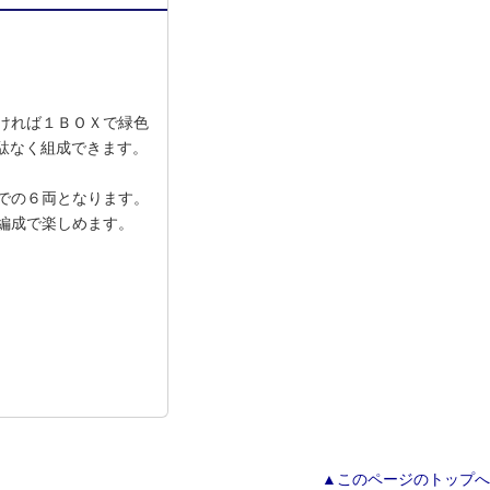
ければ１ＢＯＸで緑色
駄なく組成できます。
での６両となります。
編成で楽しめます。
▲このページのトップへ