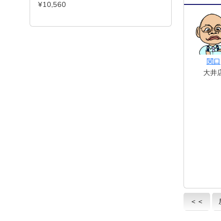
¥10,560
関口
大井
＜＜