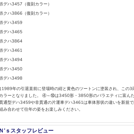
鉄デハ3457（復刻カラー）
鉄クハ3866（復刻カラー）
鉄デハ3459
鉄デハ3465
鉄クハ3864
鉄デハ3461
鉄デハ3494
鉄デハ3450
鉄デハ3498
1989年の引退直前に登場時の紺と黄色のツートンに塗装され、この3
カラーとなりました。 ④～⑩は3450形・3850形のバラエティに富ん
貫通型デハ3459や非貫通の片運車デハ3461は車体形状の違いを新規
組み合わせて往年の姿をお楽しみください。
Ｎ’ｓスタッフレビュー