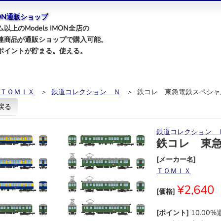
IMON通販ショップ
以上のModels IMON全店の
連商品が通販ショップで購入可能。
ポイントが貯まる。使える。
ＴＯＭＩＸ
＞
鉄道コレクション Ｎ
＞ 鉄コレ 東急電鉄スペシャ
戻る
鉄道コレクション 
鉄コレ 東
[メーカー名]
ＴＯＭＩＸ
¥2,640
[価格]
[ポイント]
10.00