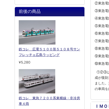
②東急電
③東急電
前後の商品
④東急電
⑤東急電
⑥東急電
⑦東急電
⑧東急電
鉄コレ 広電５１００形５１０８号サン
フレッチェ広島ラッピング
⑨東急電
¥5,280
⑩東急電
①②③は
成が復刻
ました。
の車両を
鉄コレ 東急７２００系東横線・非冷房
車４両
ＩＭＯ