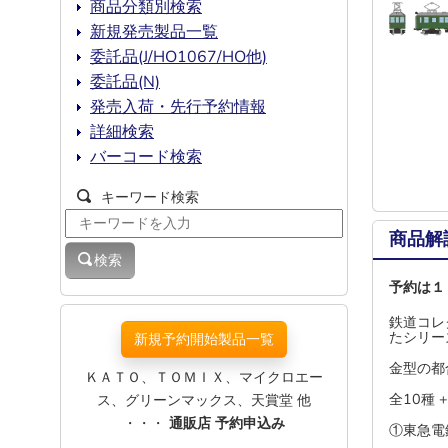
商品分類別検索
新規発売製品一覧
委託品(J/HO1067/HO他)
委託品(N)
発売入荷・先行予約情報
詳細検索
バーコード検索
キーワード検索
商品解
検索
予約は１
鉄道コレ
たシリー
新規予約開始製品一覧
金型の都
ＫＡＴＯ、ＴＯＭＩＸ、マイクロエー
全10種 
ス、グリーンマックス、天賞堂 他
・・・
通販店 予約申込み
①東急電