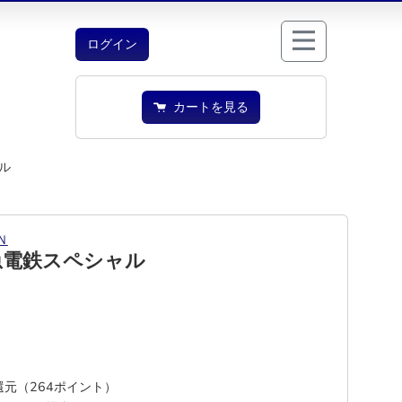
ログイン
カートを見る
ル
Ｎ
急電鉄スペシャル
%還元（264ポイント）