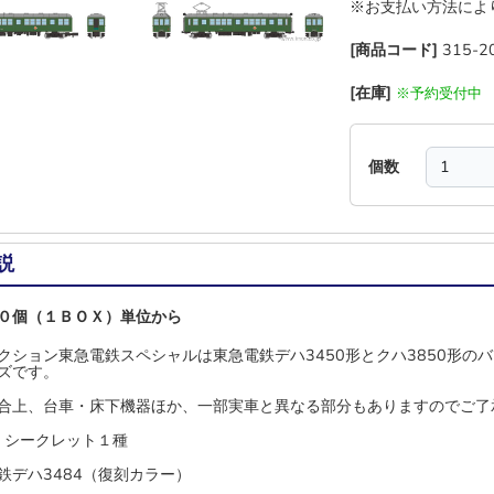
※お支払い方法によ
[商品コード]
315-2
[在庫]
※予約受付中
個数
説
０個（１ＢＯＸ）単位から
クション東急電鉄スペシャルは東急電鉄デハ3450形とクハ3850形の
ズです。
合上、台車・床下機器ほか、一部実車と異なる部分もありますのでご了
+ シークレット１種
鉄デハ3484（復刻カラー）