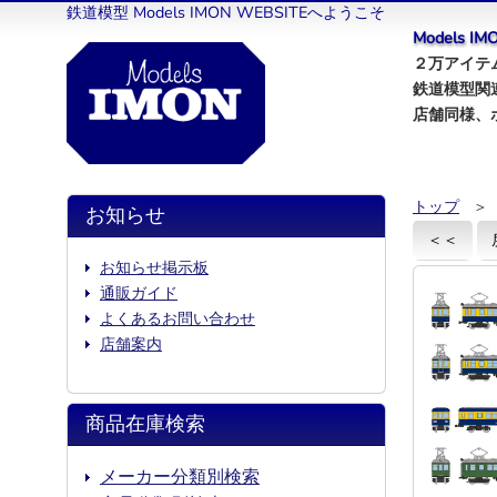
鉄道模型 Models IMON WEBSITEへようこそ
Models 
２万アイテム
鉄道模型関
店舗同様、
トップ
＞
お知らせ
＜＜
お知らせ掲示板
通販ガイド
よくあるお問い合わせ
店舗案内
商品在庫検索
メーカー分類別検索