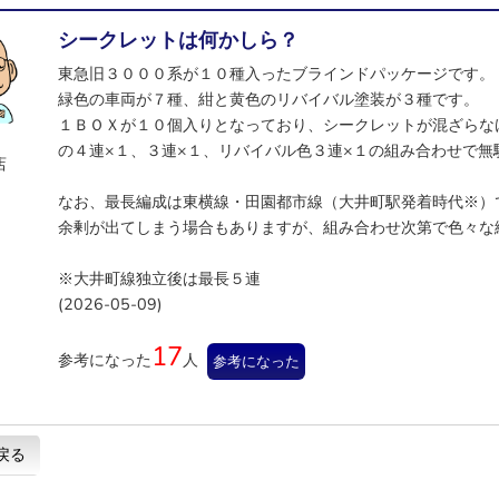
シークレットは何かしら？
東急旧３０００系が１０種入ったブラインドパッケージです。
緑色の車両が７種、紺と黄色のリバイバル塗装が３種です。
１ＢＯＸが１０個入りとなっており、シークレットが混ざらな
の４連×１、３連×１、リバイバル色３連×１の組み合わせで無
店
なお、最長編成は東横線・田園都市線（大井町駅発着時代※）
余剰が出てしまう場合もありますが、組み合わせ次第で色々な
※大井町線独立後は最長５連
(2026-05-09)
17
参考になった
人
参考になった
戻る