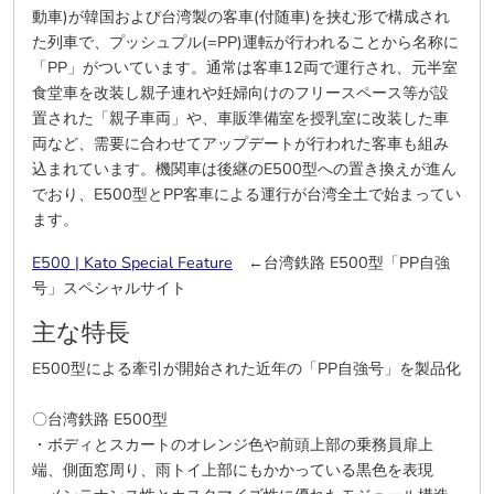
動車)が韓国および台湾製の客車(付随車)を挟む形で構成され
た列車で、プッシュプル(=PP)運転が行われることから名称に
「PP」がついています。通常は客車12両で運行され、元半室
食堂車を改装し親子連れや妊婦向けのフリースペース等が設
置された「親子車両」や、車販準備室を授乳室に改装した車
両など、需要に合わせてアップデートが行われた客車も組み
込まれています。機関車は後継のE500型への置き換えが進ん
でおり、E500型とPP客車による運行が台湾全土で始まってい
ます。
E500 | Kato Special Feature
←台湾鉄路 E500型「PP自強
号」スペシャルサイト
主な特長
E500型による牽引が開始された近年の「PP自強号」を製品化
〇台湾鉄路 E500型
・ボディとスカートのオレンジ色や前頭上部の乗務員扉上
端、側面窓周り、雨トイ上部にもかかっている黒色を表現