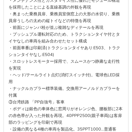
・メンテナンス性とカスタマイズ性に優れたモジュール構造
を採用したことによる直線基調の外観を再現
・奥まった乗務員扉、乗務員室側窓上の大形の水切り、乗務
員扉うしろの太めの縦トイなどの特徴を再現
・前面にジャンパ栓が並ぶ複雑なディテールを再現
・プッシュプル運転対応のため、トラクションタイヤ付とタ
イヤなしの車両を組み合わせたセット構成
・前面車番は印刷済(トラクションタイヤあり:E503、トラク
ションタイヤなし:E504)
・スロットレスモーター採用で、スムースかつ静粛な走行性
を実現
・ヘッド/テールライト点灯(消灯スイッチ付)。電球色LED採
用
・ナックルカプラー標準装備。交換用アーノルドカプラーを
付属
③台湾鉄路 「PP自強号」客車
・ボディは銀色の車体色に窓周りがオレンジ色、腰板部に2本
の赤色帯が入った外観を再現。40PPP2500(親子車両)は客扉
部のラッピングを印刷で再現
・設備の異なる4種の車両を製品化。35PPT1000…普通客