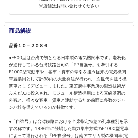
※店舗はお問い合わせください
商品解説
品番１０－２０８６
●E500型は台湾で初となる日本製の電気機関車です。老朽化
が進行している台湾鉄路公司の「PP自強号」を牽引する
E1000型電動車や、客車・貨車の牽引を担う従来の電気機関
車置換用として計88両の大量発注が行われ、次世代を担う機
関車としてデビューしました。東芝府中事業所の製造技術が
ふんだんに投入され、モジュール構造採用による直線基調の
外観と、様々な客車・貨車と連結するため前面に多数のジャ
ンパ栓を備えているのが特徴です。
●「自強号」は台湾鉄路における全席指定特急の列車種別を示
す名称です。1996年に登場した動力集中方式のE1000型電車
によって運行される「PP自強号」は南アフリカ製の機関車(電