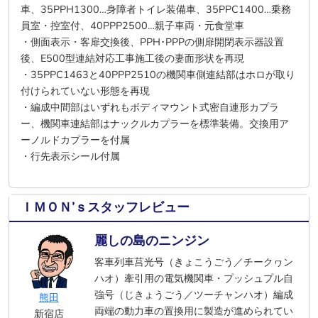
車、35PPH1300…身障者トイレ装備車、35PPC1400…乗務
員室・控室付、40PPP2500…親子車両・元食堂車
・側面表示・客扉交換後、PPH･PPPの側扉開閉表示器設置
後、E500型連結対応工事施工後の妻面形状を再現
・35PPC1463と40PPP2510の機関車側連結部はホロが取り
付けられていない形態を再現
・編成中間部はいずれもボディマウント式密自連形カプラ
ー、機関車連結部はナックルカプラーを標準装備。交換用ア
ーノルドカプラーを付属
・行先表示シール付属
ＩＭＯＮ’ｓスタッフレビュー
麗しの島のニンジン
客車列車莒光号（きょこうごう／チークヮン
ハオ）牽引用の電気機関車・プッシュプル自
強号（じきょうごう／ツーチャンハオ）編成
熊田
両端の動力車の置換用に製造が進められてい
新宿店