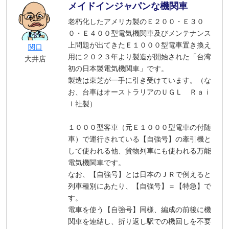
メイドインジャパンな機関車
老朽化したアメリカ製のＥ２００・Ｅ３０
０・Ｅ４００型電気機関車及びメンテナンス
上問題が出てきたＥ１０００型電車置き換え
関口
用に２０２３年より製造が開始された「台湾
大井店
初の日本製電気機関車」です。
製造は東芝が一手に引き受けています。（な
お、台車はオーストラリアのＵＧＬ Ｒａｉ
ｌ社製）
１０００型客車（元Ｅ１０００型電車の付随
車）で運行されている【自強号】の牽引機と
して使われる他、貨物列車にも使われる万能
電気機関車です。
なお、【自強号】とは日本のＪＲで例えると
列車種別にあたり、【自強号】＝【特急】で
す。
電車を使う【自強号】同様、編成の前後に機
関車を連結し、折り返し駅での機回しを不要