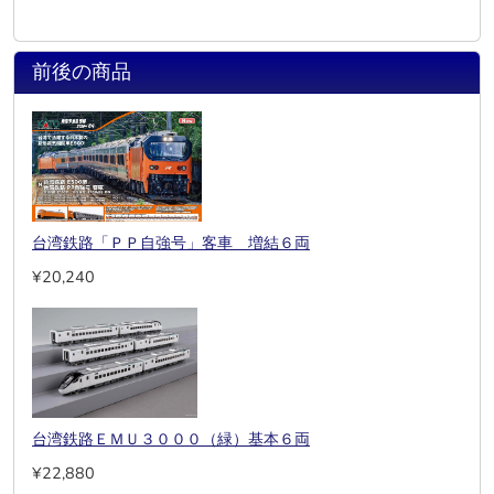
前後の商品
台湾鉄路「ＰＰ自強号」客車 増結６両
¥20,240
台湾鉄路ＥＭＵ３０００（緑）基本６両
¥22,880