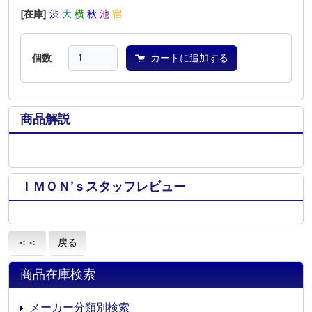
[在庫]
渋
大
横
秋
池
宿
個数
カートに追加する
商品解説
ＩＭＯＮ’ｓスタッフレビュー
＜＜
戻る
商品在庫検索
メーカー分類別検索