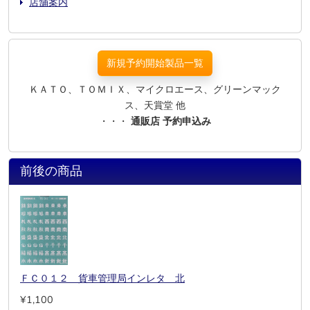
店舗案内
新規予約開始製品一覧
ＫＡＴＯ、ＴＯＭＩＸ、マイクロエース、グリーンマック
ス、天賞堂 他
・・・
通販店 予約申込み
前後の商品
ＦＣ０１２ 貨車管理局インレタ 北
¥1,100