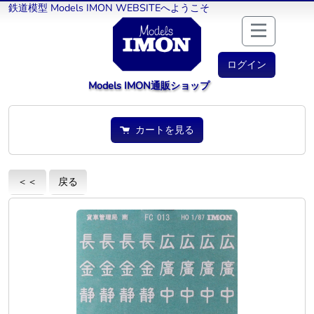
鉄道模型 Models IMON WEBSITEへようこそ
ログイン
Models IMON通販ショップ
カートを見る
＜＜
戻る