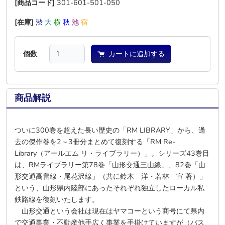
[商品コード]
301-601-501-050
[在庫]
渋
大
横
秋
池
宿
個数
カートに追加する
商品解説
ついに300巻を超えた長い歴史の「RM LIBRARY」から、過
去の傑作巻を2～3冊分まとめて復刻する「RM Re-
Library（アールエム リ・ライブラリー）」。シリーズ43巻目
は、RMライブラリー第78巻「山形交通三山線」、82巻「山
形交通高畠線・尾花沢線」（共に鈴木 洋・若林 宣 著）」
という、山形県内陸部にあったそれぞれ独立したローカル私
鉄路線を復刻いたします。
山形交通という会社は現在はヤマコーという商号にて県内
で交通事業・不動産他手広く事業を手掛けていますが（バス