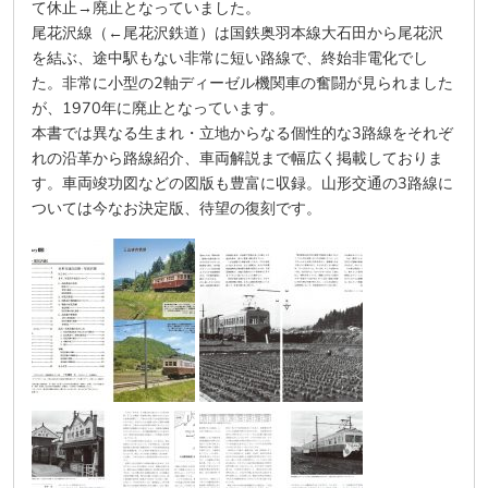
て休止→廃止となっていました。
尾花沢線（←尾花沢鉄道）は国鉄奥羽本線大石田から尾花沢
を結ぶ、途中駅もない非常に短い路線で、終始非電化でし
た。非常に小型の2軸ディーゼル機関車の奮闘が見られました
が、1970年に廃止となっています。
本書では異なる生まれ・立地からなる個性的な3路線をそれぞ
れの沿革から路線紹介、車両解説まで幅広く掲載しておりま
す。車両竣功図などの図版も豊富に収録。山形交通の3路線に
ついては今なお決定版、待望の復刻です。