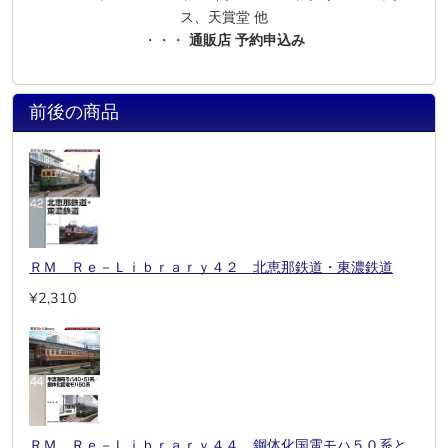
ス、天賞堂 他
・・・
通販店 予約申込み
前後の商品
ＲＭ Ｒｅ－Ｌｉｂｒａｒｙ４２ 北恵那鉄道・東濃鉄道
¥2,310
ＲＭ Ｒｅ－Ｌｉｂｒａｒｙ４４ 鋼体化国電モハ５０系と