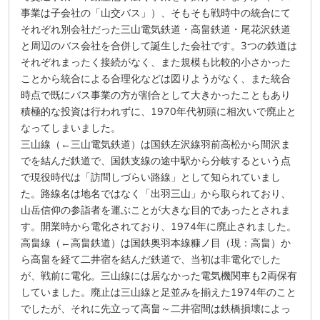
事業は子会社の「山交バス」）、そもそも戦時中の統合にて
それぞれ別会社だった三山電気鉄道・高畠鉄道・尾花沢鉄道
と周辺のバス会社を合併して誕生した会社です。3つの鉄道は
それぞれまったく接続がなく、また規模も比較的小さかった
ことから統合による合理化などは図りようがなく、また統合
時点で既にバス事業の方が割合として大きかったこともあり
積極的な投資は行われずに、1970年代初頭に相次いで廃止と
なってしまいました。
三山線（←三山電気鉄道）は国鉄左沢線羽前高松から間沢ま
でを結んだ鉄道で、国鉄支線の途中駅から分岐するという点
で現役時代は「訪問しづらい路線」として知られていまし
た。路線名は地名ではなく「出羽三山」から取られており、
山岳信仰の参詣者を運ぶことが大きな目的であったとされま
す。開業時から電化されており、1974年に廃止されました。
高畠線（←高畠鉄道）は国鉄奥羽本線糠ノ目（現：高畠）か
ら高畠を経て二井宿を結んだ鉄道で、当初は非電化でした
が、戦前に電化。三山線には居なかった電気機関車も2両保有
していました。廃止は三山線と足並みを揃えた1974年のこと
でしたが、それに先立って高畠～二井宿間は鉄橋損壊によっ