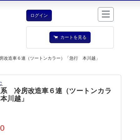
ログイン
カートを見る
房改造車６連（ツートンカラー）「急行 本川越」
Ｃ
１系 冷房改造車６連（ツートンカラ
 本川越」
00