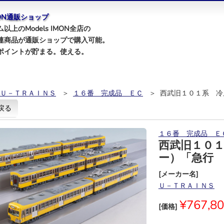
IMON通販ショップ
以上のModels IMON全店の
連商品が通販ショップで購入可能。
ポイントが貯まる。使える。
Ｕ－ＴＲＡＩＮＳ
＞
１６番 完成品 ＥＣ
＞ 西武旧１０１系 冷
戻る
１６番 完成品 Ｅ
西武旧１０
ー）「急行
[メーカー名]
Ｕ－ＴＲＡＩＮＳ
¥767,8
[価格]