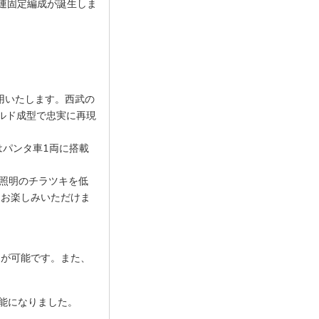
6連固定編成が誕生しま
使用いたします。西武の
ールド成型で忠実に再現
はパンタ車1両に搭載
の照明のチラツキを低
をお楽しみいただけま
フが可能です。また、
能になりました。