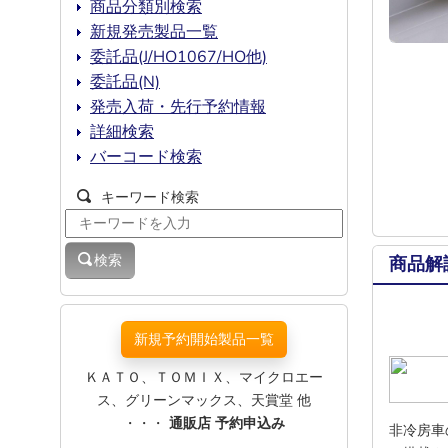
商品分類別検索
新規発売製品一覧
委託品(J/HO1067/HO他)
委託品(N)
発売入荷・先行予約情報
詳細検索
バーコード検索
キーワード検索
検索
商品解
新規予約開始製品一覧
ＫＡＴＯ、ＴＯＭＩＸ、マイクロエー
ス、グリーンマックス、天賞堂 他
・・・
通販店 予約申込み
非冷房車