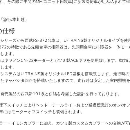
れ、その際に中間のMM’ユニット(6次車)に新製冷房車が組み込まれて
「急行/本川越」
の仕様
シリーズから西武FS-372台車は、U-TRAINS製オリジナルタイプを
-372の特徴である先頭台車の排障器は、先頭用台車に排障器を一体モ
たします。
はキヤノンCN-22モーターとカツミ製ACEギヤを使用致します。動力
たします。
システムはU-TRAINS製オリジナルLED基板を搭載致します。走行時
したキャパシタ回路を搭載いたしますので、走行時は安定した室内照明
。
行発売製品の西武新101系と併結を考慮した設計を行っております。
床下スイッチによりヘッド・テールライトおよび通過標識灯のオン/オ
車にはモーターオフスイッチも装備されます。
プラー・イモンカプラーに加え、カツミ製カスタムカプラーへの交換が可