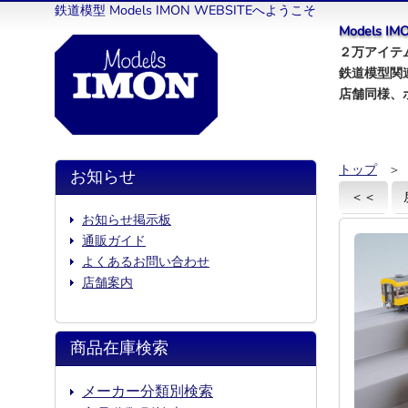
鉄道模型 Models IMON WEBSITEへようこそ
Models 
２万アイテム
鉄道模型関
店舗同様、
トップ
＞
お知らせ
＜＜
お知らせ掲示板
通販ガイド
よくあるお問い合わせ
店舗案内
商品在庫検索
メーカー分類別検索