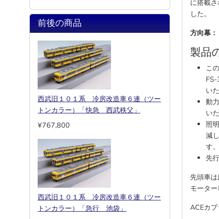
に搭載さ
した。
前後の商品
方向幕：
製品
この
FS
い
西武旧１０１系 冷房改造車６連（ツー
動力
トンカラー）「快急 西武秩父」
い
照明
¥767,800
減
す
先
先頭車は
モーター
西武旧１０１系 冷房改造車６連（ツー
ACEカ
トンカラー）「急行 池袋」