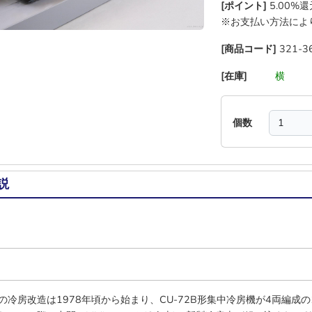
[ポイント]
5.00%
※お支払い方法によ
[商品コード]
321-3
[在庫]
―
―
横
―
個数
説
の冷房改造は1978年頃から始まり、CU-72B形集中冷房機が4両編成の1