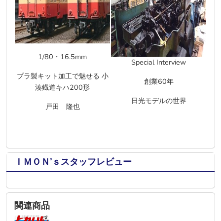
1/80
・
16.5mm
Special Interview
プラ製キット加工で魅せる 小
創業
60
年
湊鐡道キハ
200
形
日光モデルの世界
戸田 隆也
ＩＭＯＮ’ｓスタッフレビュー
関連商品