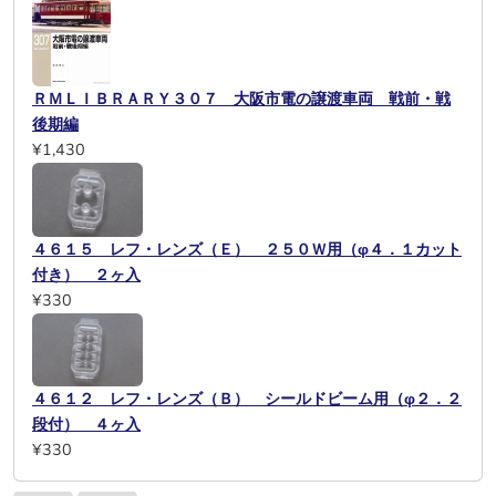
ＲＭＬＩＢＲＡＲＹ３０７ 大阪市電の譲渡車両 戦前・戦
後期編
¥1,430
４６１５ レフ・レンズ（Ｅ） ２５０Ｗ用（φ４．１カット
付き） ２ヶ入
¥330
４６１２ レフ・レンズ（Ｂ） シールドビーム用（φ２．２
段付） ４ヶ入
¥330