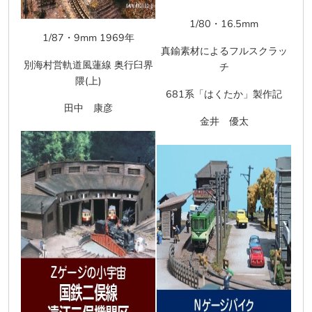
1/80
・
16.5mm
1/87
・
9mm 1969
年
真鍮素材によるフルスクラッ
別海村営軌道風蓮線 奥行臼界
チ
隈
(
上
)
681
系「はくたか」製作記
田中 康彦
金井 優太