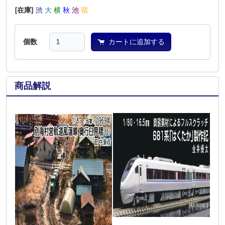
[在庫]
渋
大
横
秋
池
宿
個数
カートに追加する
商品解説