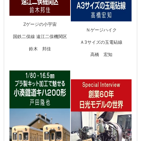
Z
ゲージの小宇宙
Ｎゲージハイク
国鉄二俣線 遠江二俣機関区
Ａ
3
サイズの玉電砧線
鈴木 邦佳
高橋 宏知