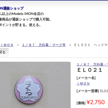
IMON通販ショップ
以上のModels IMON全店の
連商品が通販ショップで購入可能。
ポイントが貯まる。使える。
ＩＭＯＮ
＞
１／８７ 方向幕・マーク等
＞ ＥＬ０２１ ヘッドマ
戻る
１／８７ 方向幕・
ＥＬ０２１
[メーカー名]
ＩＭＯＮ
[メーカー型番]
EL0
¥2,750
[価格]