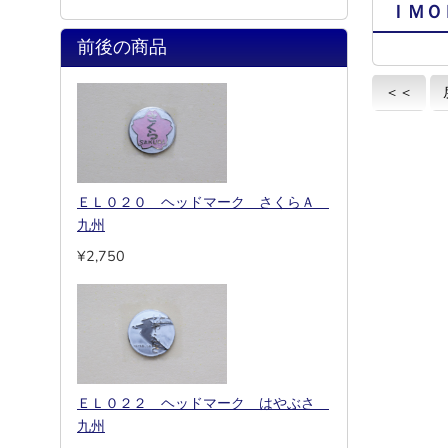
ＩＭＯ
前後の商品
＜＜
ＥＬ０２０ ヘッドマーク さくらＡ
九州
¥2,750
ＥＬ０２２ ヘッドマーク はやぶさ
九州