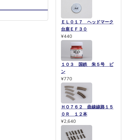
ＥＬ０１７ ヘッドマーク
台座ＥＦ３０
¥440
１０３ 国鉄 朱５号 ビ
ン
¥770
ＨＯ７６２ 曲線線路１５
０Ｒ １２本
¥2,640