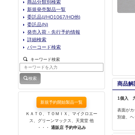
商品分類別検索
新規発売製品一覧
委託品(J/HO1067/HO他)
委託品(N)
発売入荷・先行予約情報
詳細検索
バーコード検索
キーワード検索
検索
商品解
1個入 
新規予約開始製品一覧
表面がカ
ＫＡＴＯ、ＴＯＭＩＸ、マイクロエー
別途、ヘ
ス、グリーンマックス、天賞堂 他
・・・
通販店 予約申込み