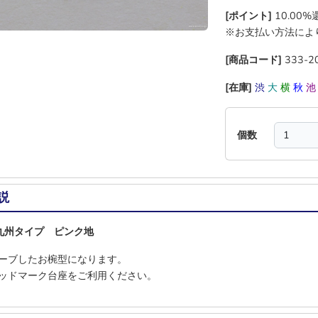
[ポイント]
10.00
※お支払い方法によ
[商品コード]
333-2
[在庫]
渋
大
横
秋
個数
説
九州タイプ ピンク地
ーブしたお椀型になります。
ッドマーク台座をご利用ください。