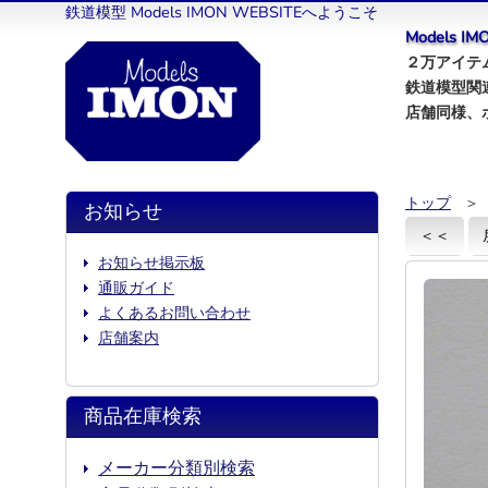
鉄道模型 Models IMON WEBSITEへようこそ
Models 
２万アイテム
鉄道模型関
店舗同様、
トップ
＞
お知らせ
＜＜
お知らせ掲示板
通販ガイド
よくあるお問い合わせ
店舗案内
商品在庫検索
メーカー分類別検索