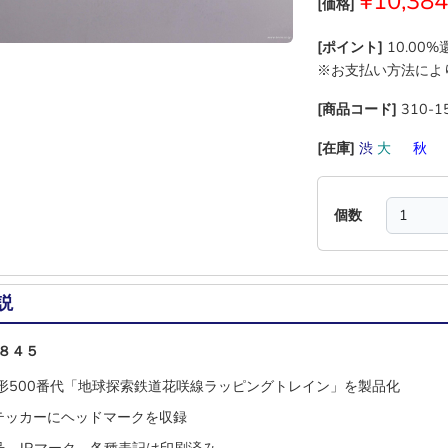
¥10,384
[価格]
[ポイント]
10.00
※お支払い方法によ
[商品コード]
310-1
[在庫]
渋
大
―
秋
個数
説
８４５
4形500番代「地球探索鉄道花咲線ラッピングトレイン」を製品化
テッカーにヘッドマークを収録