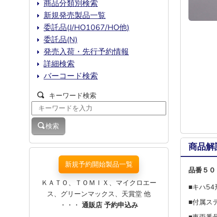
商品分類別検索
新規発売製品一覧
委託品(J/HO1067/HO他)
委託品(N)
発売入荷・先行予約情報
詳細検索
バーコード検索
キーワード検索
検索
商品解
新規予約開始製品一覧
品番５０
ＫＡＴＯ、ＴＯＭＩＸ、マイクロエー
■キハ5
ス、グリーンマックス、天賞堂 他
■付属ス
・・・
通販店 予約申込み