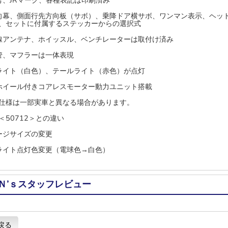
号、JRマーク、各種表記は印刷済み
向幕、側面行先方向板（サボ）、乗降ドア横サボ、ワンマン表示、ヘッ
、セットに付属するステッカーからの選択式
線アンテナ、ホイッスル、ベンチレーターは取付け済み
管、マフラーは一体表現
ライト（白色）、テールライト（赤色）が点灯
ホイール付きコアレスモーター動力ユニット搭載
仕様は一部実車と異なる場合があります。
＜50712＞との違い
ージサイズの変更
ライト点灯色変更（電球色→白色）
Ｎ’ｓスタッフレビュー
戻る