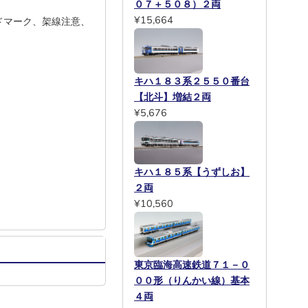
０７＋５０８）２両
¥15,664
ドマーク、架線注意、
キハ１８３系２５５０番台
【北斗】増結２両
¥5,676
キハ１８５系【うずしお】
２両
¥10,560
東京臨海高速鉄道７１－０
００形（りんかい線）基本
４両