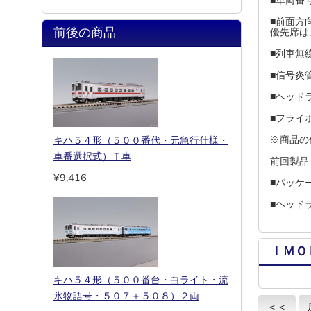
■車両番
■前面方
前後の商品
優先席は
■列車無
■信号炎
■ヘッド
■フライ
※商品の
キハ５４形（５００番代・元急行仕様・
車番選択式）Ｔ車
前回製品
¥9,416
■パッケ
■ヘッド
ＩＭＯ
キハ５４形（５００番台・白ライト・流
氷物語号・５０７＋５０８）２両
＜＜