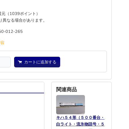
%還元（1039ポイント）
り異なる場合があります。
50-012-265
―
宿
カートに追加する
関連商品
キハ５４形（５００番台・
白ライト・流氷物語号・５