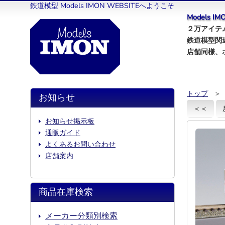
鉄道模型 Models IMON WEBSITEへようこそ
Models 
２万アイテム
鉄道模型関
店舗同様、
トップ
＞
お知らせ
＜＜
お知らせ掲示板
通販ガイド
よくあるお問い合わせ
店舗案内
商品在庫検索
メーカー分類別検索