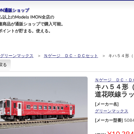
IMON通販ショップ
以上のModels IMON全店の
連商品が通販ショップで購入可能。
ポイントが貯まる。使える。
グリーンマックス
＞
Ｎゲージ ＤＣ・ＤＣセット
＞ キハ５４形（
戻る
Ｎゲージ ＤＣ・Ｄ
キハ５４形
道花咲線ラ
[メーカー名]
グリーンマックス
[メーカー型番]
508