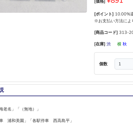
¥891
[価格]
[ポイント]
10.00
※お支払い方法によ
[商品コード]
313-2
[在庫]
渋
―
横
秋
個数
説
海老名」「（無地）」
車 浦和美園」「各駅停車 西高島平」