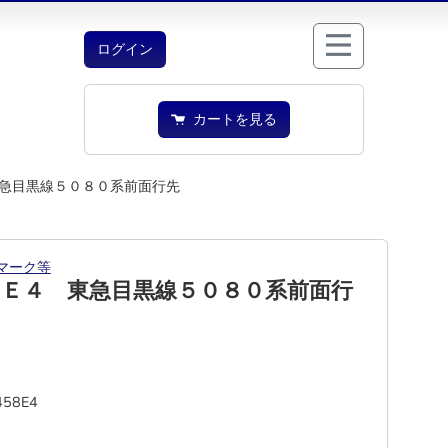
ログイン
カートを見る
急目黒線５０８０系前面行先
マーク等
８Ｅ４ 東急目黒線５０８０系前面行
458E4