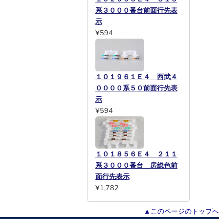
系３０００番台前面行先表
示
¥594
１０１９６１Ｅ４ 西武４
００００系５０前面行先表
示
¥594
１０１８５６Ｅ４ ２１１
系３０００番台 房総色前
面行先表示
¥1,782
▲このページのトップへ