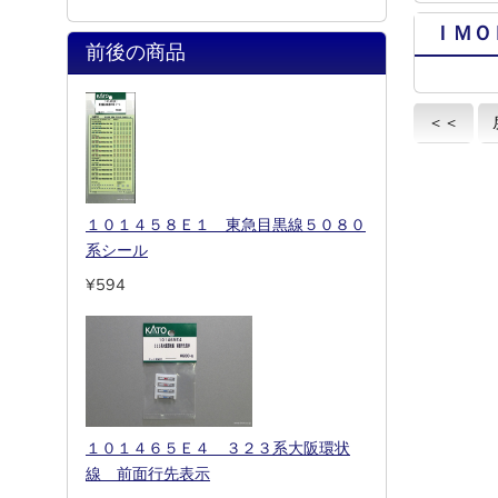
ＩＭＯ
前後の商品
＜＜
１０１４５８Ｅ１ 東急目黒線５０８０
系シール
¥594
１０１４６５Ｅ４ ３２３系大阪環状
線 前面行先表示