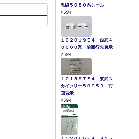
黒線５０８０系シール
¥594
１０２０１９Ｅ４ 西武４
００００系 前面行先表示
¥594
１０１５９７Ｅ４ 東武ス
カイツリー５００５０ 前
面表示
¥594
１０２０６５Ｅ４ ３１５