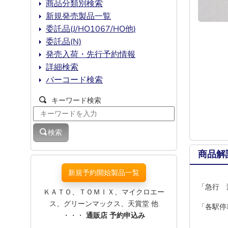
商品分類別検索
新規発売製品一覧
委託品(J/HO1067/HO他)
委託品(N)
発売入荷・先行予約情報
詳細検索
バーコード検索
キーワード検索
検索
商品解
新規予約開始製品一覧
「急行 
ＫＡＴＯ、ＴＯＭＩＸ、マイクロエー
ス、グリーンマックス、天賞堂 他
「各駅停
・・・
通販店 予約申込み