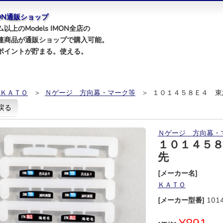
IMON通販ショップ
以上のModels IMON全店の
連商品が通販ショップで購入可能。
ポイントが貯まる。使える。
ＫＡＴＯ
＞
Ｎゲージ 方向幕・マーク等
＞ １０１４５８Ｅ４ 東
戻る
Ｎゲージ 方向幕・
１０１４５
先
[メーカー名]
ＫＡＴＯ
[メーカー型番]
101