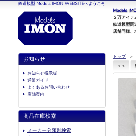
鉄道模型 Models IMON WEBSITEへようこそ
Models 
２万アイテム
鉄道模型関
店舗同様、
トップ
＞
お知らせ
＜＜
お知らせ掲示板
通販ガイド
よくあるお問い合わせ
店舗案内
商品在庫検索
メーカー分類別検索