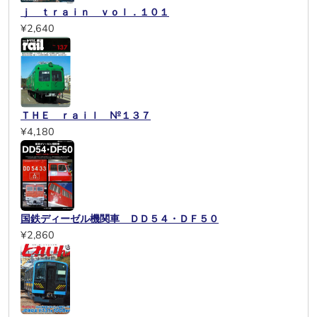
ｊ ｔｒａｉｎ ｖｏｌ．１０１
¥2,640
ＴＨＥ ｒａｉｌ №１３７
¥4,180
国鉄ディーゼル機関車 ＤＤ５４・ＤＦ５０
¥2,860