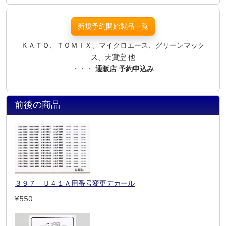
新規予約開始製品一覧
ＫＡＴＯ、ＴＯＭＩＸ、マイクロエース、グリーンマック
ス、天賞堂 他
・・・
通販店 予約申込み
前後の商品
３９７ Ｕ４１Ａ用番号変更デカール
¥550