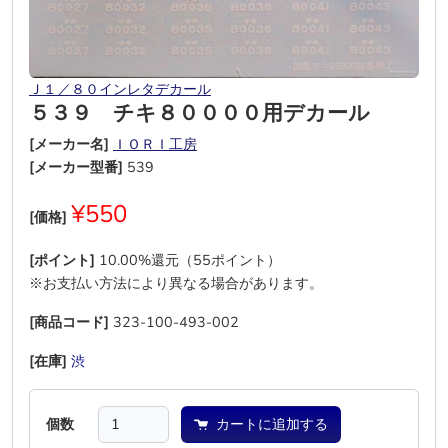
Ｊ１／８０インレタデカール
５３９ チキ８００００用デカール
[メーカー名]
ＩＯＲＩ工房
[メーカー型番]
539
¥550
[価格]
[ポイント]
10.00%還元（55ポイント）
※お支払い方法により異なる場合があります。
[商品コード]
323-100-493-002
[在庫]
渋
―
―
―
―
―
個数
カートに追加する