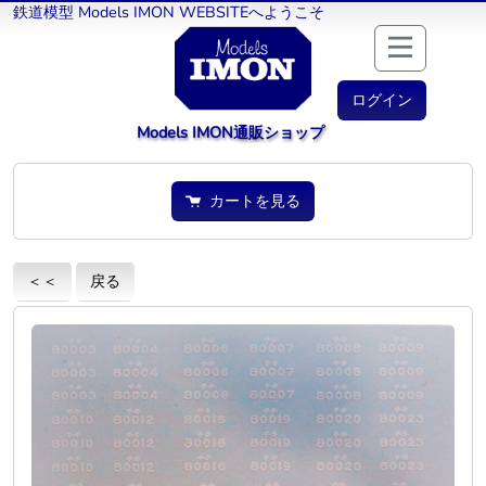
鉄道模型 Models IMON WEBSITEへようこそ
ログイン
Models IMON通販ショップ
カートを見る
＜＜
戻る