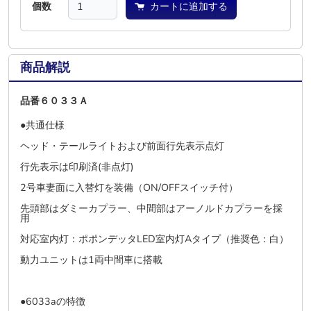
個数
カートに追加する
商品解説
品番６０３３Ａ
●共通仕様
ヘッド・テールライトおよび前面行先表示点灯
行先表示は印刷済(非点灯)
2号車妻面に入替灯を装備（ON/OFFスイッチ付）
先頭部はダミーカプラー、中間部はアーノルドカプラーを採
用
対応室内灯：ポポンデッタLED室内灯Aタイプ（推奨色：白）
動力ユニットは1両中間車に搭載
●6033aの特徴