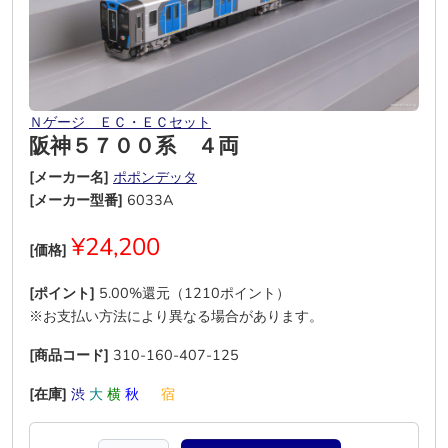
Ｎゲージ ＥＣ・ＥＣセット
阪神５７００系 ４両
[メーカー名]
ポポンデッタ
[メーカー型番]
6033A
¥24,200
[価格]
[ポイント]
5.00%還元（1210ポイント）
※お支払い方法により異なる場合があります。
[商品コード]
310-160-407-125
[在庫]
渋
大
横
秋
―
宿