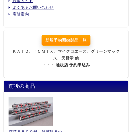
通販ガイド
よくあるお問い合わせ
店舗案内
新規予約開始製品一覧
ＫＡＴＯ、ＴＯＭＩＸ、マイクロエース、グリーンマック
ス、天賞堂 他
・・・
通販店 予約申込み
前後の商品
都営５５００形 浅草線８両