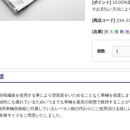
[ポイント]
10.00
※お支払い方法によ
[商品コード]
334-1
[在庫]
渋
大
横
秋
個数
説
特殊繊維を使用する事により塗装面をいためることなく車輛を保護しま
油性にも優れているためいつまでも車輛を最高の状態で維持することが
 1輌用車輛収納箱に付属しているレーヨン紙の代わりにご使用頂ける様に
各種サイズをご用意いたしました。