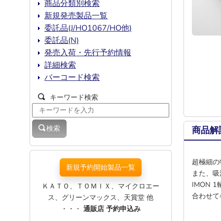
商品分類別検索
新規発売製品一覧
委託品(J/HO1067/HO他)
委託品(N)
発売入荷・先行予約情報
詳細検索
バーコード検索
キーワード検索
検索
商品解
超極細の
新規予約開始製品一覧
また、吸
IMON
ＫＡＴＯ、ＴＯＭＩＸ、マイクロエー
合わせて
ス、グリーンマックス、天賞堂 他
・・・
通販店 予約申込み