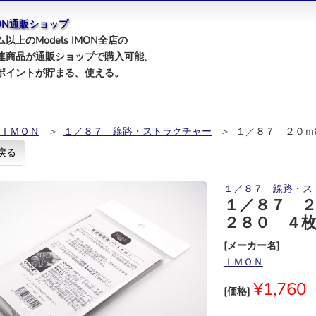
IMON通販ショップ
以上のModels IMON全店の
連商品が通販ショップで購入可能。
ポイントが貯まる。使える。
ＩＭＯＮ
＞
１／８７ 線路・ストラクチャー
＞ １／８７ ２０ｍ
戻る
１／８７ 線路・ス
１／８７ 
２８０ ４
[メーカー名]
ＩＭＯＮ
¥1,760
[価格]