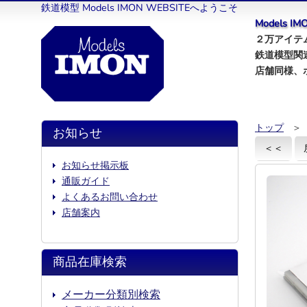
鉄道模型 Models IMON WEBSITEへようこそ
Models 
２万アイテム
鉄道模型関
店舗同様、
トップ
＞
お知らせ
＜＜
お知らせ掲示板
通販ガイド
よくあるお問い合わせ
店舗案内
商品在庫検索
メーカー分類別検索