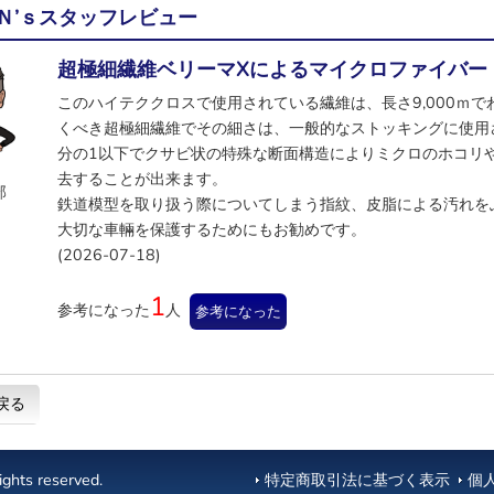
Ｎ’ｓスタッフレビュー
超極細繊維ベリーマXによるマイクロファイバー
このハイテククロスで使用されている繊維は、長さ9,000ｍでわ
くべき超極細繊維でその細さは、一般的なストッキングに使用さ
分の1以下でクサビ状の特殊な断面構造によりミクロのホコリ
去することが出来ます。
部
鉄道模型を取り扱う際についてしまう指紋、皮脂による汚れを
大切な車輛を保護するためにもお勧めです。
(2026-07-18)
1
参考になった
人
参考になった
戻る
ghts reserved.
特定商取引法に基づく表示
個