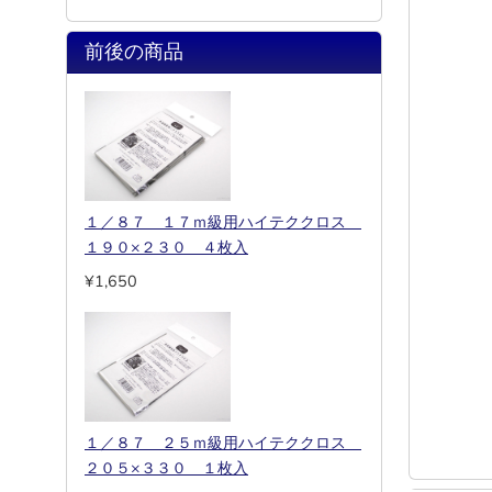
前後の商品
１／８７ １７ｍ級用ハイテククロス
１９０×２３０ ４枚入
¥1,650
１／８７ ２５ｍ級用ハイテククロス
２０５×３３０ １枚入