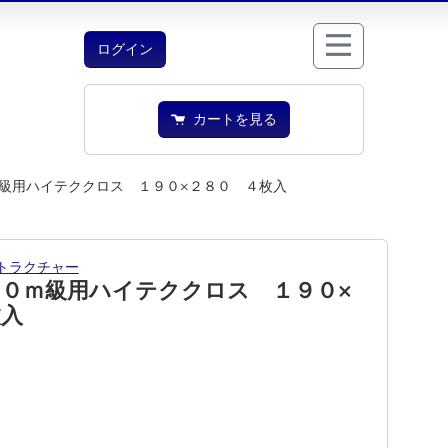
ログイン
カートを見る
級用ハイテククロス １９０×２８０ ４枚入
トラクチャー
２０ｍ級用ハイテククロス １９０×
枚入