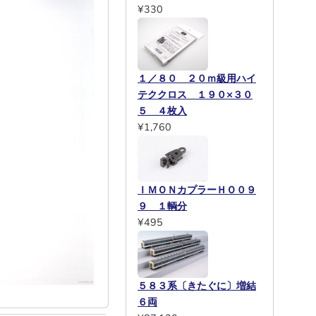
¥330
１／８０ ２０ｍ級用ハイ
テククロス １９０×３０
５ ４枚入
¥1,760
ＩＭＯＮカプラーＨＯ０９
９ １輌分
¥495
５８３系〔きたぐに〕増結
６両