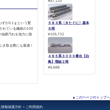
¥87,120
５８３系〔きたぐに〕基本
ずか0.1ｇという驚
６両
れている繊維の100
¥105,732
や油膜汚れを強力に除
ふき取る際にも最適！
４８５系３０００番台【白
鳥】増結２両
¥6,688
▲このページのトップへ
人情報保護方針
ご利用規約