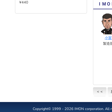
¥440
ＩＭＯ
小室
製造
＜＜
Copyright© 1999 - 2026 IMON corporation. All ri