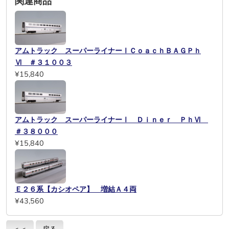
関連商品
アムトラック スーパーライナーⅠＣｏａｃｈＢＡＧＰｈ
Ⅵ ＃３１００３
¥15,840
アムトラック スーパーライナーⅠ Ｄｉｎｅｒ ＰｈⅥ
＃３８０００
¥15,840
Ｅ２６系【カシオペア】 増結Ａ４両
¥43,560
＜＜
戻る