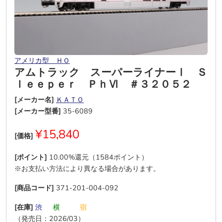
アメリカ型 ＨＯ
アムトラック スーパーライナーⅠ Ｓ
ｌｅｅｐｅｒ ＰｈⅥ ＃３２０５２
[メーカー名]
ＫＡＴＯ
[メーカー型番]
35-6089
¥15,840
[価格]
[ポイント]
10.00%還元（1584ポイント）
※お支払い方法により異なる場合があります。
[商品コード]
371-201-004-092
[在庫]
渋
―
横
―
―
宿
（発売日：2026/03）