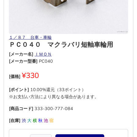
１／８７ 台車・車輪
ＰＣ０４０ マクラバリ短軸車輪用
[メーカー名]
ＩＭＯＮ
[メーカー型番]
PC040
¥330
[価格]
[ポイント]
10.00%還元（33ポイント）
※お支払い方法により異なる場合があります。
[商品コード]
333-300-777-084
[在庫]
渋
大
横
秋
池
宿