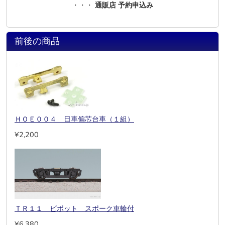
・・・
通販店 予約申込み
前後の商品
ＨＯＥ００４ 日車偏芯台車（１組）
¥2,200
ＴＲ１１ ビボット スポーク車輪付
¥6,380