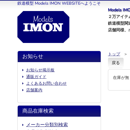
鉄道模型 Models IMON WEBSITEへようこそ
Models 
２万アイテム
鉄道模型関
店舗同様、
トップ
＞
お知らせ
戻る
お知らせ掲示板
通販ガイド
在庫が無
よくあるお問い合わせ
店舗案内
商品在庫検索
メーカー分類別検索