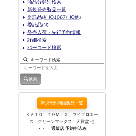
商品分類別検索
新規発売製品一覧
委託品(J/HO1067/HO他)
委託品(N)
発売入荷・先行予約情報
詳細検索
バーコード検索
キーワード検索
検索
新規予約開始製品一覧
ＫＡＴＯ、ＴＯＭＩＸ、マイクロエー
ス、グリーンマックス、天賞堂 他
・・・
通販店 予約申込み