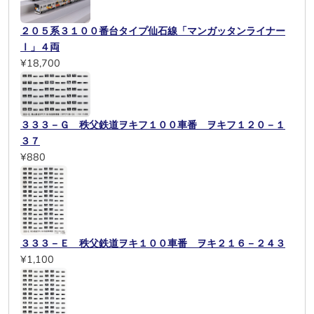
２０５系３１００番台タイプ仙石線「マンガッタンライナー
Ⅰ」４両
¥18,700
３３３－Ｇ 秩父鉄道ヲキフ１００車番 ヲキフ１２０－１
３７
¥880
３３３－Ｅ 秩父鉄道ヲキ１００車番 ヲキ２１６－２４３
¥1,100