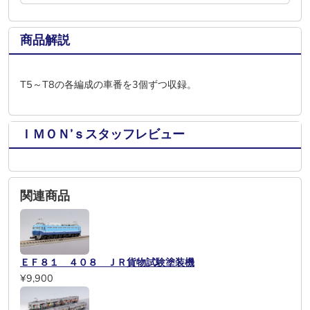
商品解説
T5～T8の各編成の車番を3個ずつ収録。
ＩＭＯＮ’ｓスタッフレビュー
関連商品
ＥＦ８１ ４０８ ＪＲ貨物試験塗装機
¥9,900