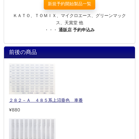
新規予約開始製品一覧
ＫＡＴＯ、ＴＯＭＩＸ、マイクロエース、グリーンマック
ス、天賞堂 他
・・・
通販店 予約申込み
前後の商品
２８２－Ａ ４８５系上沼垂色 車番
¥880