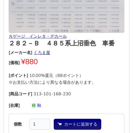
Ｎゲージ インレタ・デカール
２８２－Ｂ ４８５系上沼垂色 車番
[メーカー名]
くろま屋
¥880
[価格]
[ポイント]
10.00%還元（88ポイント）
※お支払い方法により異なる場合があります。
[商品コード]
313-101-168-230
[在庫]
―
―
横
秋
―
―
個数
カートに追加する