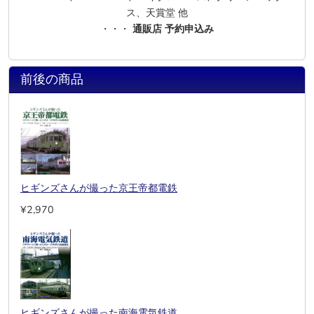
ス、天賞堂 他
・・・
通販店 予約申込み
前後の商品
ヒギンズさんが撮った京王帝都電鉄
¥2,970
ヒギンズさんが撮った南海電気鉄道