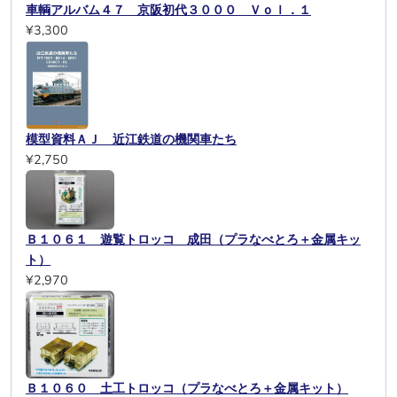
車輌アルバム４７ 京阪初代３０００ Ｖｏｌ．１
¥3,300
模型資料ＡＪ 近江鉄道の機関車たち
¥2,750
Ｂ１０６１ 遊覧トロッコ 成田（プラなべとろ＋金属キッ
ト）
¥2,970
Ｂ１０６０ 土工トロッコ（プラなべとろ＋金属キット）