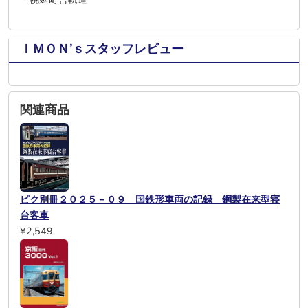
ＩＭＯＮ’ｓスタッフレビュー
関連商品
ピク別冊２０２５－０９ 国鉄形車両の記録 鋼製在来型寝
台客車
¥2,549