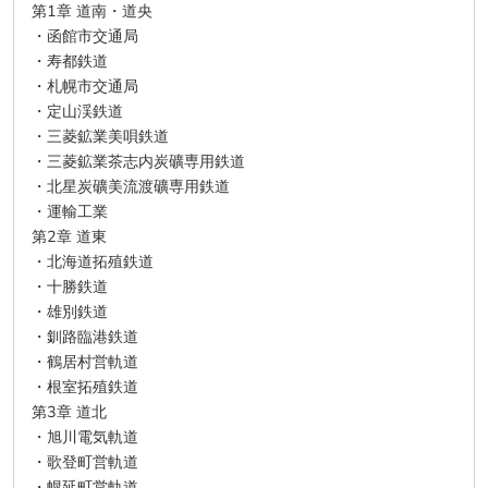
第1章 道南・道央
・函館市交通局
・寿都鉄道
・札幌市交通局
・定山渓鉄道
・三菱鉱業美唄鉄道
・三菱鉱業茶志内炭礦専用鉄道
・北星炭礦美流渡礦専用鉄道
・運輸工業
第2章 道東
・北海道拓殖鉄道
・十勝鉄道
・雄別鉄道
・釧路臨港鉄道
・鶴居村営軌道
・根室拓殖鉄道
第3章 道北
・旭川電気軌道
・歌登町営軌道
・幌延町営軌道