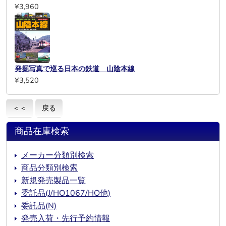
¥3,960
発掘写真で巡る日本の鉄道 山陰本線
¥3,520
＜＜
戻る
商品在庫検索
メーカー分類別検索
商品分類別検索
新規発売製品一覧
委託品(J/HO1067/HO他)
委託品(N)
発売入荷・先行予約情報