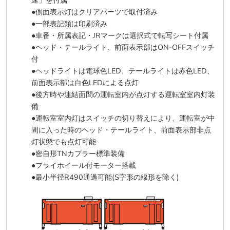
速」を付属
●側面表示灯はクリアパーツで取付済み
●一部表記類は印刷済み
●車番・所属表記・JRマークは選択式で転写シート付属
●ヘッド・テールライト、前面表示部はON-OFFスイッチ
付
●ヘッドライトは電球色LED、テールライトは赤色LED、
前面表示部は白色LEDによる点灯
●後方時や連結面間の運転室内が点灯する運転室室内灯装
備
●運転室室内灯はスイッチの切り替えにより、運転室が中
間に入った時のヘッド・テールライト、前面表示部非点
灯状態でも点灯可能
●密自形TNカプラー標準装備
●フライホイール付モーター搭載
●最小半径R490通過可能(S字形の線形を除く)