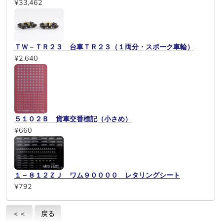
¥33,462
ＴＷ－ＴＲ２３ 台車ＴＲ２３（１両分・スポーク車輪）
¥2,640
５１０２Ｂ 貨車交番標記（小さめ）
¥660
１－８１２ＺＪ ワム９００００ レタリングシート
¥792
＜＜
戻る