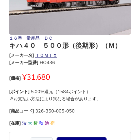
１６番 量産品 ＤＣ
キハ４０ ５００形（後期形）（Ｍ）
[メーカー名]
ＴＯＭＩＸ
[メーカー型番]
HO436
¥31,680
[価格]
[ポイント]
5.00%還元（1584ポイント）
※お支払い方法により異なる場合があります。
[商品コード]
326-350-005-050
[在庫]
渋
大
横
秋
池
宿