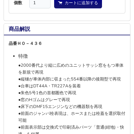
個数
カートに追加する
商品解説
品番ＨＯ－４３６
特徴
●2000番代より縦に広めのユニットサッシ窓をもつ車体
を新規で再現
●縦樋が車体内部に収まった554番以降の後期型で再現
●台車はDT44A・TR227Aを装着
●朱色5号1色の首都圏色で再現
●窓のHゴムはグレーで再現
●床下のDMF15エンジンなどの機器類を再現
●前面のジャンパ栓表現は、ホースまたは栓蓋を選択取付
可能
●前面表示部は交換式で印刷済みパーツ「普通(紺地)・快