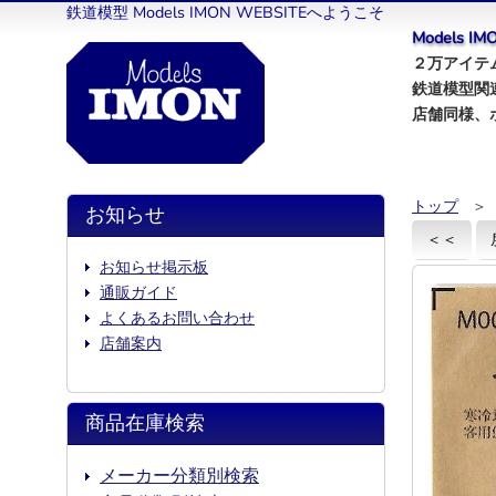
鉄道模型 Models IMON WEBSITEへようこそ
Models 
２万アイテム
鉄道模型関
店舗同様、
トップ
＞
お知らせ
＜＜
お知らせ掲示板
通販ガイド
よくあるお問い合わせ
店舗案内
商品在庫検索
メーカー分類別検索