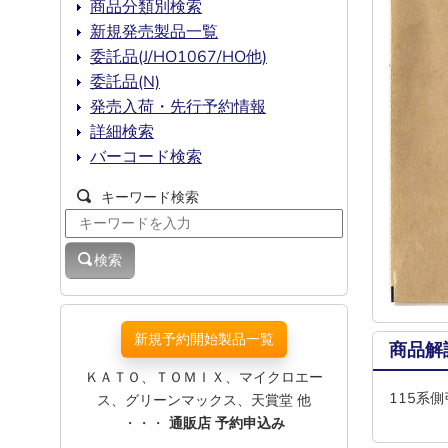
商品分類別検索
新規発売製品一覧
委託品(J/HO1067/HO他)
委託品(N)
発売入荷・先行予約情報
詳細検索
バーコード検索
キーワード検索
検索
新規予約開始製品一覧
商品解
ＫＡＴＯ、ＴＯＭＩＸ、マイクロエー
115系
ス、グリーンマックス、天賞堂 他
・・・
通販店 予約申込み