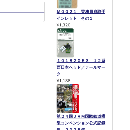
Ｍ００２１ 乗務員扉取手
インレット その１
¥1,320
１０１８２０Ｅ３ １２系
西日本ヘッド／テールマー
ク
¥1,188
第２４回ＪＡＭ国際鉄道模
型コンベンション公式記録
集 ２０２５年