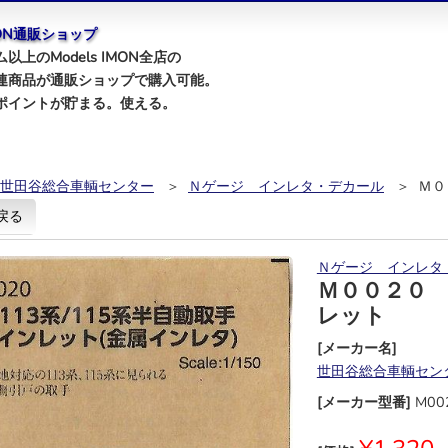
IMON通販ショップ
以上のModels IMON全店の
連商品が通販ショップで購入可能。
ポイントが貯まる。使える。
世田谷総合車輌センター
＞
Ｎゲージ インレタ・デカール
＞ Ｍ０
戻る
Ｎゲージ インレタ
Ｍ００２０
レット
[メーカー名]
世田谷総合車輌セン
[メーカー型番]
M00