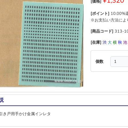
¥1,320
[価格]
[ポイント]
10.00
※お支払い方法によ
[商品コード]
313-1
[在庫]
渋
大
横
秋
個数
説
側引き戸用手かけ金属インレタ