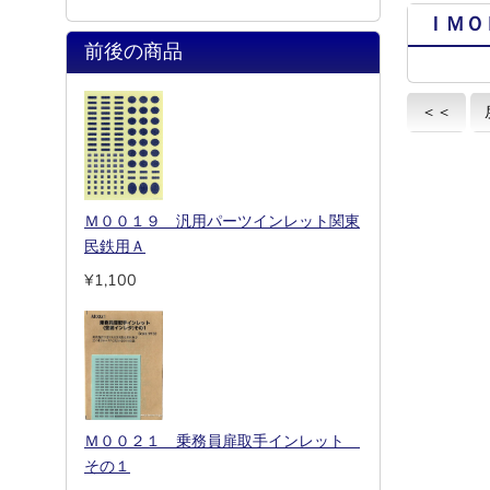
ＩＭＯ
前後の商品
＜＜
Ｍ００１９ 汎用パーツインレット関東
民鉄用Ａ
¥1,100
Ｍ００２１ 乗務員扉取手インレット
その１