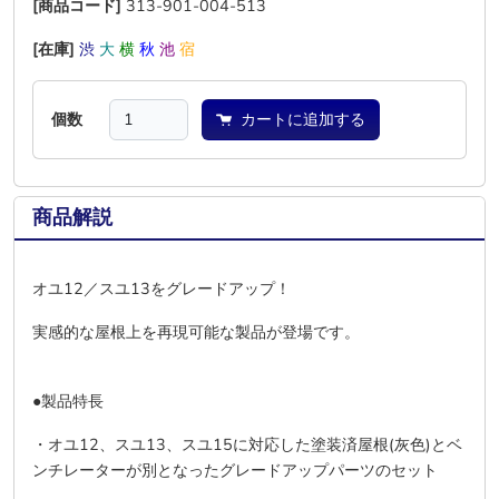
[商品コード]
313-901-004-513
[在庫]
渋
大
横
秋
池
宿
個数
カートに追加する
商品解説
オユ12／スユ13をグレードアップ！
実感的な屋根上を再現可能な製品が登場です。
●製品特長
・オユ12、スユ13、スユ15に対応した塗装済屋根(灰色)とベ
ンチレーターが別となったグレードアップパーツのセット