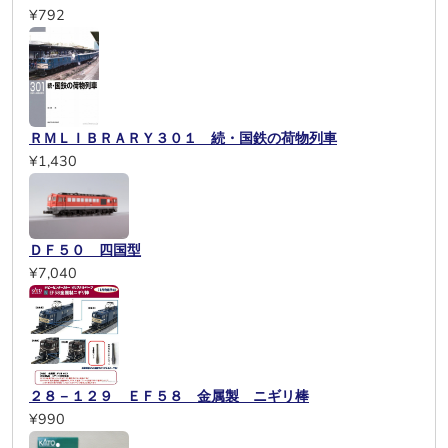
¥792
ＲＭＬＩＢＲＡＲＹ３０１ 続・国鉄の荷物列車
¥1,430
ＤＦ５０ 四国型
¥7,040
２８－１２９ ＥＦ５８ 金属製 ニギリ棒
¥990