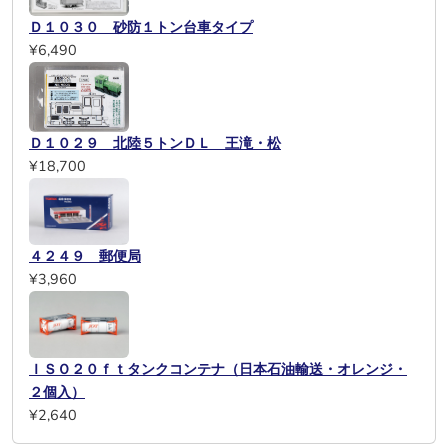
Ｄ１０３０ 砂防１トン台車タイプ
¥6,490
Ｄ１０２９ 北陸５トンＤＬ 王滝・松
¥18,700
４２４９ 郵便局
¥3,960
ＩＳＯ２０ｆｔタンクコンテナ（日本石油輸送・オレンジ・
２個入）
¥2,640