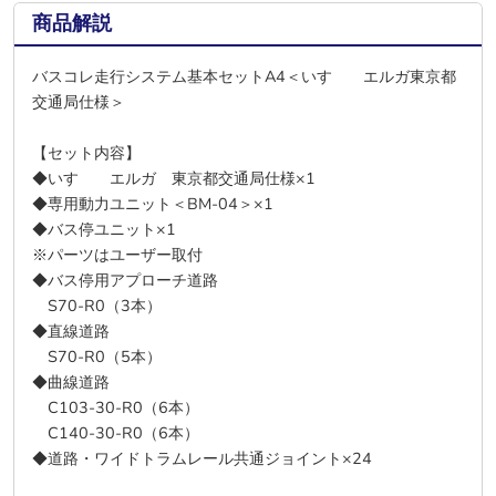
商品解説
バスコレ走行システム基本セットA4＜いすゞ エルガ東京都
交通局仕様＞
【セット内容】
◆いすゞ エルガ 東京都交通局仕様×1
◆専用動力ユニット＜BM-04＞×1
◆バス停ユニット×1
※パーツはユーザー取付
◆バス停用アプローチ道路
S70-R0（3本）
◆直線道路
S70-R0（5本）
◆曲線道路
C103-30-R0（6本）
C140-30-R0（6本）
◆道路・ワイドトラムレール共通ジョイント×24