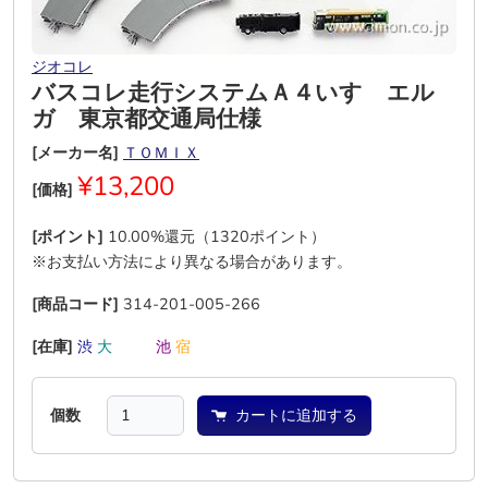
ジオコレ
バスコレ走行システムＡ４いすゞエル
ガ 東京都交通局仕様
[メーカー名]
ＴＯＭＩＸ
¥13,200
[価格]
[ポイント]
10.00%還元（1320ポイント）
※お支払い方法により異なる場合があります。
[商品コード]
314-201-005-266
[在庫]
渋
大
―
―
池
宿
個数
カートに追加する