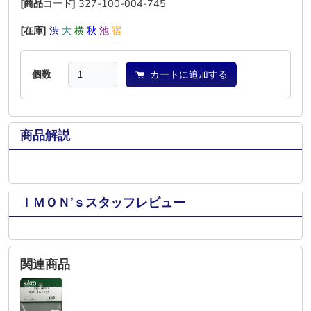
[商品コード]
327-100-004-745
[在庫]
渋
大
横
秋
池
宿
個数
カートに追加する
商品解説
ＩＭＯＮ’ｓスタッフレビュー
関連商品