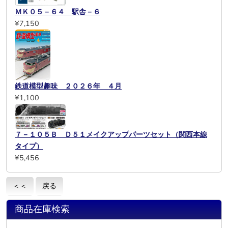
ＭＫ０５－６４ 駅舎－６
¥7,150
鉄道模型趣味 ２０２６年 ４月
¥1,100
７－１０５Ｂ Ｄ５１メイクアップパーツセット（関西本線
タイプ）
¥5,456
＜＜
戻る
商品在庫検索