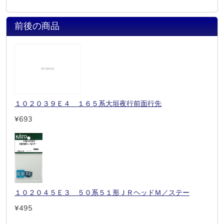
前後の商品
１０２０３９Ｅ４ １６５系大垣夜行前面行先
¥693
１０２０４５Ｅ３ ５０系５１形ＪＲヘッドＭ／ステー
¥495