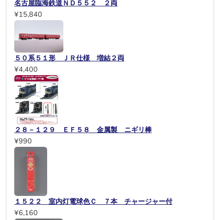
名古屋臨海鉄道ＮＤ５５２ ２両
¥15,840
５０系５１形 ＪＲ仕様 増結２両
¥4,400
２８－１２９ ＥＦ５８ 金属製 ニギリ棒
¥990
１５２２ 室内灯電球色Ｃ ７本 チャージャー付
¥6,160