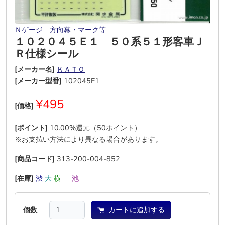
Ｎゲージ 方向幕・マーク等
１０２０４５Ｅ１ ５０系５１形客車Ｊ
Ｒ仕様シール
[メーカー名]
ＫＡＴＯ
[メーカー型番]
102045E1
¥495
[価格]
[ポイント]
10.00%還元（50ポイント）
※お支払い方法により異なる場合があります。
[商品コード]
313-200-004-852
[在庫]
渋
大
横
―
池
―
個数
カートに追加する