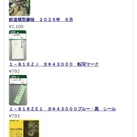
鉄道模型趣味 ２０２５年 ６月
¥1,100
１－８１６ＺＪ タキ４３０００ 転写マーク
¥792
１－８１６ＺＥ１ タキ４３０００ブルー・黒 シール
¥792