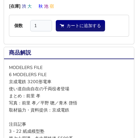
[在庫]
渋
大
―
秋
池
宿
個数
カートに追加する
商品解説
MODELERS FILE
6 MODELERS FILE
京成電鉄 3200形電車
使い道自由自在の千両役者登場
まとめ：前里 孝
写真：前里 孝／平野 聰／青木 啓悟
取材協力・資料提供：京成電鉄
注目記事
3・22 紙成模型塾