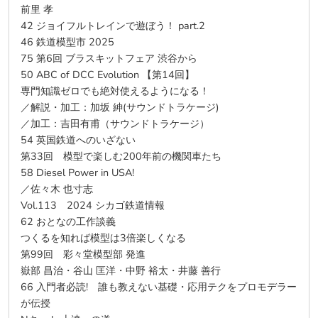
前里 孝
42 ジョイフルトレインで遊ぼう！ part.2
46 鉄道模型市 2025
75 第6回 ブラスキットフェア 渋谷から
50 ABC of DCC Evolution 【第14回】
専門知識ゼロでも絶対使えるようになる！
／解説・加工：加坂 紳(サウンドトラケージ)
／加工：吉田有甫（サウンドトラケージ）
54 英国鉄道へのいざない
第33回 模型で楽しむ200年前の機関車たち
58 Diesel Power in USA!
／佐々木 也寸志
Vol.113 2024 シカゴ鉄道情報
62 おとなの工作談義
つくるを知れば模型は3倍楽しくなる
第99回 彩々堂模型部 発進
嶽部 昌治・谷山 匡洋・中野 裕太・井藤 善行
66 入門者必読! 誰も教えない基礎・応用テクをプロモデラー
が伝授