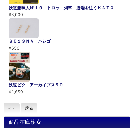
鉄道趣味人№１９ トロッコ列車 道端を往くＫＡＴＯ
¥3,000
Ｓ５１３ＮＡ ハシゴ
¥550
鉄道ピク アーカイブス５０
¥1,650
＜＜
戻る
商品在庫検索