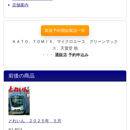
店舗案内
新規予約開始製品一覧
ＫＡＴＯ、ＴＯＭＩＸ、マイクロエース、グリーンマック
ス、天賞堂 他
・・・
通販店 予約申込み
前後の商品
とれいん ２０２５年 ５月
¥1,804