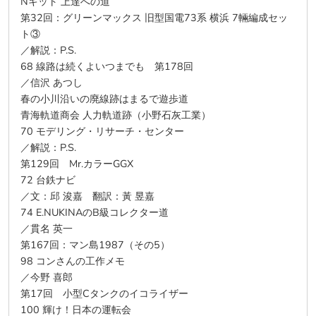
Nキット 上達への道
第32回：グリーンマックス 旧型国電73系 横浜 7輛編成セッ
ト③
／解説：P.S.
68 線路は続くよいつまでも 第178回
／信沢 あつし
春の小川沿いの廃線跡はまるで遊歩道
青海軌道商会 人力軌道跡（小野石灰工業）
70 モデリング・リサーチ・センター
／解説：P.S.
第129回 Mr.カラーGGX
72 台鉄ナビ
／文：邱 浚嘉 翻訳：黃 昱嘉
74 E.NUKINAのB級コレクター道
／貫名 英一
第167回：マン島1987（その5）
98 コンさんの工作メモ
／今野 喜郎
第17回 小型Cタンクのイコライザー
100 輝け！日本の運転会