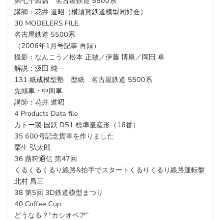
第七十四講 名古屋鉄道 5500系
講師：花井 道昭（横須賀鉄道模型同好会）
30 MODELERS FILE
名古屋鉄道 5500系
（2006年1月号記事 再録）
撮影：なんこう／松本 正敏／伊藤 博康／岡田 卓
解説：汲田 純一
131 紙成模型塾 型紙 名古屋鉄道 5500系
先頭車・中間車
講師：花井 道昭
4 Products Data file
カトー製 国鉄 D51 標準量産形（16番）
35 600号記念貨車を作りました
栗生 弘太郎
36 蕗狩通信 第47回
くるくるくるり線路&拍手でスタートくるりくるり線路運転盤
北村 昌三
38 第5回 3D鉄道模型まつり
40 Coffee Cup
どうなる？”カシオペア”