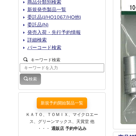
商品分類別検索
新規発売製品一覧
委託品(J/HO1067/HO他)
委託品(N)
発売入荷・先行予約情報
詳細検索
バーコード検索
キーワード検索
検索
新規予約開始製品一覧
ＫＡＴＯ、ＴＯＭＩＸ、マイクロエー
ス、グリーンマックス、天賞堂 他
・・・
通販店 予約申込み