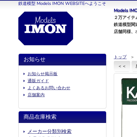
鉄道模型 Models IMON WEBSITEへようこそ
Models 
２万アイテム
鉄道模型関
店舗同様、
トップ
＞
お知らせ
＜＜
お知らせ掲示板
通販ガイド
よくあるお問い合わせ
店舗案内
商品在庫検索
メーカー分類別検索