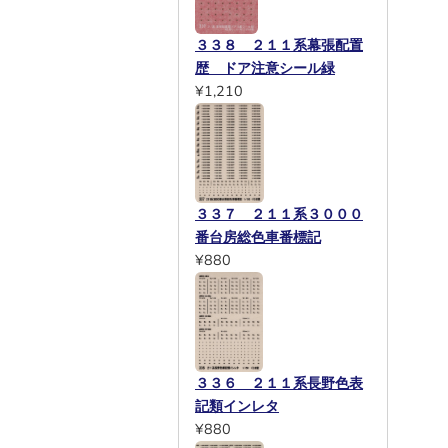
３３８ ２１１系幕張配置
歴 ドア注意シール緑
¥1,210
３３７ ２１１系３０００
番台房総色車番標記
¥880
３３６ ２１１系長野色表
記類インレタ
¥880