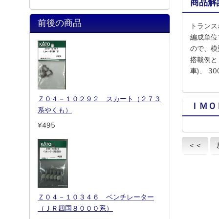
商品解
前後の商品
トランス
編成単位
ので、模
搭載例と
車)、 3
Ｚ０４－１０２９２ スカート（２７３
ＩＭＯ
系やくも）
¥495
＜＜
Ｚ０４－１０３４６ ベンチレーター
（ＪＲ四国８０００系）