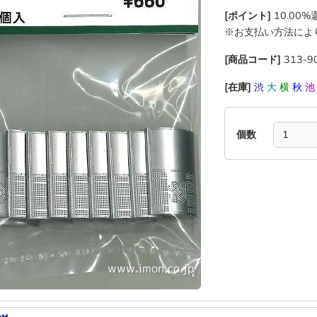
[ポイント]
10.00
※お支払い方法によ
[商品コード]
313-9
[在庫]
渋
大
横
秋
個数