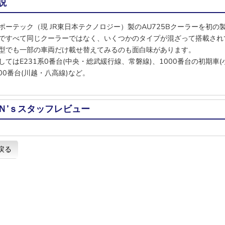
説
ポーテック（現 JR東日本テクノロジー）製のAU725Bクーラーを初の
ですべて同じクーラーではなく、いくつかのタイプが混ざって搭載され
型でも一部の車両だけ載せ替えてみるのも面白味があります。
してはE231系0番台(中央・総武緩行線、常磐線)、1000番台の初期車
000番台(川越・八高線)など。
Ｎ’ｓスタッフレビュー
戻る