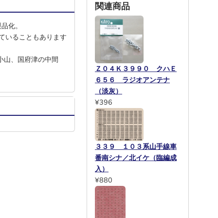
関連商品
製品化。
ていることもあります
(小山、国府津の中間
Ｚ０４Ｋ３９９０ クハＥ
６５６ ラジオアンテナ
（淡灰）
¥396
３３９ １０３系山手線車
番南シナ／北イケ（臨編成
入）
¥880