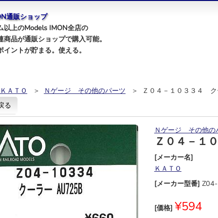
IMON通販ショップ
以上のModels IMON全店の
連商品が通販ショップで購入可能。
ポイントが貯まる。使える。
ＫＡＴＯ
＞
Ｎゲージ その他のパーツ
＞ Ｚ０４－１０３３４ ク
戻る
Ｎゲージ その他の
Ｚ０４－１
[メーカー名]
ＫＡＴＯ
[メーカー型番]
Z04
¥594
[価格]