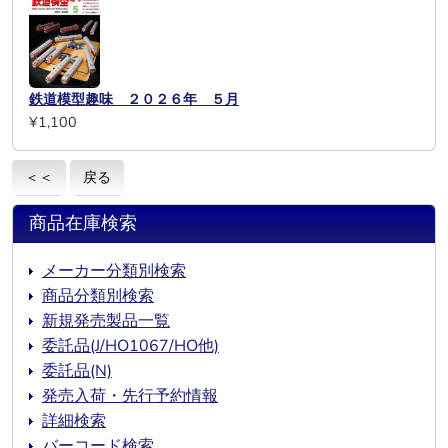
鉄道模型趣味 ２０２６年 ５月
¥1,100
＜＜
戻る
商品在庫検索
メーカー分類別検索
商品分類別検索
新規発売製品一覧
委託品(J/HO1067/HO他)
委託品(N)
発売入荷・先行予約情報
詳細検索
バーコード検索