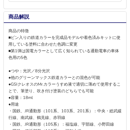
商品解説
商品の特徴
■ビン入りの鉄道カラーを完成品モデルや着色済みキットに使
用している塗料に合わせた色調に変更
■第1弾は国電カラーとして広く知られている通勤電車の車体
色用の5色
●つや：光沢／8分光沢
●他のグリーンマックス鉄道カラーとの混色が可能
●GSIクレオスのMr.カラーうすめ液で適切に薄めて使用するこ
とで、筆塗り、吹き付け塗装のどちらでも可能
●容量：18ml
●用途
・国鉄、JR通勤形（101系、103系、201系）：中央・総武緩
行線、南武線、鶴見線、赤羽線
・国鉄、JR通勤形（105系）：福塩線、宇部線、小野田線