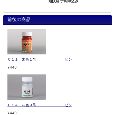
・・・
通販店 予約申込み
前後の商品
０１１ 朱色１号 ビン
¥440
０１４ 灰色９号 ビン
¥440