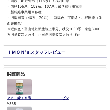
・国鉄、JR近郊形（113系）：福知山線
・国鉄155系、159系、167系：修学旅行用電車
・新幹線事業用車各種
・旧型国電（40系、70系）：新潟色、宇部線・小野田線（前
面警戒色）
※近似色：富山地鉄新塗装上半分、秩父1000系、東急3000
系旧塗装窓まわり、小田急旧塗装窓まわり ほか
ＩＭＯＮ’ｓスタッフレビュー
関連商品
２５ 緑１５号 ビン
¥385