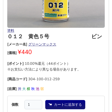
塗料
０１２ 黄色５号 ビン
[メーカー名]
グリーンマックス
¥440
[価格]
[ポイント]
10.00%還元（44ポイント）
※お支払い方法により異なる場合があります。
[商品コード]
304-100-012-259
[在庫]
渋
大
横
秋
池
宿
個数
カートに追加する