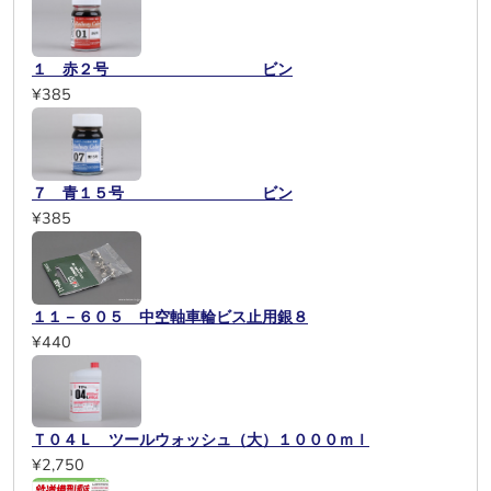
１ 赤２号 ビン
¥385
７ 青１５号 ビン
¥385
１１－６０５ 中空軸車輪ビス止用銀８
¥440
Ｔ０４Ｌ ツールウォッシュ（大）１０００ｍｌ
¥2,750