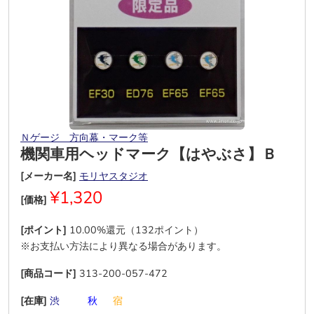
Ｎゲージ 方向幕・マーク等
機関車用ヘッドマーク【はやぶさ】Ｂ
[メーカー名]
モリヤスタジオ
¥1,320
[価格]
[ポイント]
10.00%還元（132ポイント）
※お支払い方法により異なる場合があります。
[商品コード]
313-200-057-472
[在庫]
渋
―
―
秋
―
宿