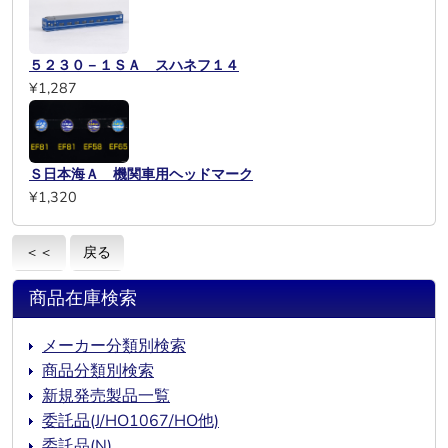
５２３０－１ＳＡ スハネフ１４
¥1,287
Ｓ日本海Ａ 機関車用ヘッドマーク
¥1,320
＜＜
戻る
商品在庫検索
メーカー分類別検索
商品分類別検索
新規発売製品一覧
委託品(J/HO1067/HO他)
委託品(N)