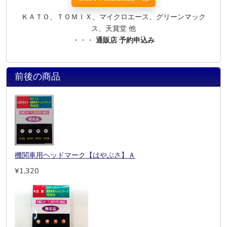
ＫＡＴＯ、ＴＯＭＩＸ、マイクロエース、グリーンマック
ス、天賞堂 他
・・・
通販店 予約申込み
前後の商品
機関車用ヘッドマーク【はやぶさ】Ａ
¥1,320