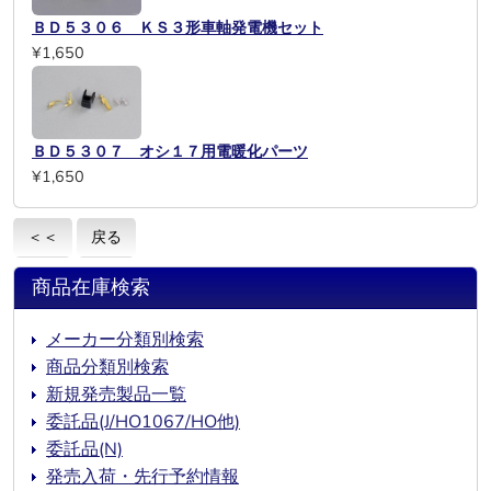
ＢＤ５３０６ ＫＳ３形車軸発電機セット
¥1,650
ＢＤ５３０７ オシ１７用電暖化パーツ
¥1,650
＜＜
戻る
商品在庫検索
メーカー分類別検索
商品分類別検索
新規発売製品一覧
委託品(J/HO1067/HO他)
委託品(N)
発売入荷・先行予約情報