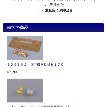
ス、天賞堂 他
・・・
通販店 予約申込み
前後の商品
ＢＤ５３０２ 床下機器ＤＭＨ１７Ｃ
¥2,200
ＢＤ５３０６ ＫＳ３形車軸発電機セット