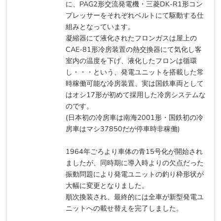
に、PAG2形交流発電機・三菱DK-R1形コン
プレッサーをそれぞれベルトにて駆動する仕
組みとなっています。
凝縮器にて液化されたフロンガスは屋上の
CAE-81形冷房装置の熱交換器にて気化し客
室内の温度を下げ、液化したフロンは循環
し・・・という、発電ユニットを搭載した常
時稼働可能な冷房装置、実は国鉄車両として
はオシ17形が初めて採用した冷房システムな
のです。
(日本初の冷房車は南海2001形・国鉄初の冷
房車はマシ37850だが停車時非稼働)
1964年ごろより車体の青15号化が開始され
ましたが、同時期に導入時よりの欠点だった
振動問題により発電ユニットの釣り枠形状が
大幅に変更となりました。
順次換装され、最終的には全車が新型発電ユ
ニットへの載せ替えを完了しました。