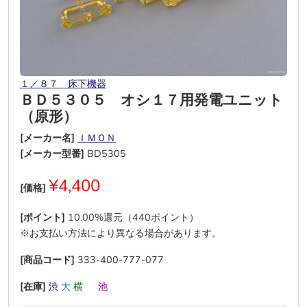
１／８７ 床下機器
ＢＤ５３０５ オシ１７用発電ユニット
（原形）
[メーカー名]
ＩＭＯＮ
[メーカー型番]
BD5305
¥4,400
[価格]
[ポイント]
10.00%還元（440ポイント）
※お支払い方法により異なる場合があります。
[商品コード]
333-400-777-077
[在庫]
渋
大
横
―
池
―