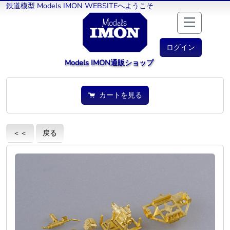
鉄道模型 Models IMON WEBSITEへようこそ
ログイン
Models IMON通販ショップ
カートを見る
＜＜
戻る