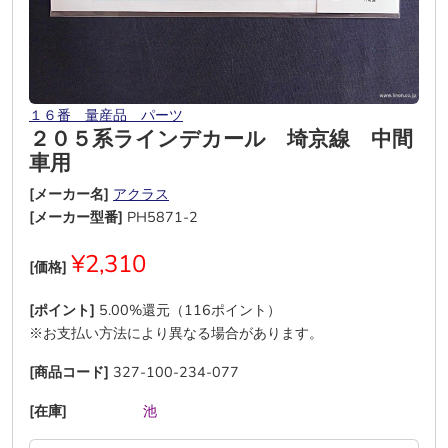
１６番 量産品 パーツ
２０５系ラインデカール 埼京線 中間
車用
[メーカー名]
アクラス
[メーカー型番]
PH5871-2
¥2,310
[価格]
[ポイント]
5.00%還元（116ポイント）
※お支払い方法により異なる場合があります。
[商品コード]
327-100-234-077
[在庫]
―
―
―
―
池
―